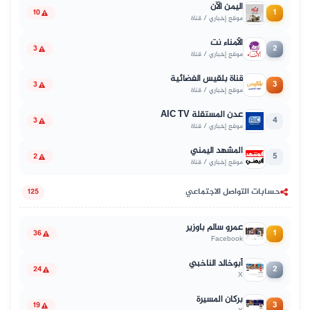
اليمن الآن
1
10
موقع إخباري / قناة
الأمناء نت
2
3
موقع إخباري / قناة
قناة بلقيس الفضائية
3
3
موقع إخباري / قناة
عدن المستقلة AIC TV
4
3
موقع إخباري / قناة
المشهد اليمني
5
2
موقع إخباري / قناة
حسابات التواصل الاجتماعي
125
عمرو سالم باوزير
1
36
Facebook
أبوخالد الناخبي
2
24
X
بركان المسيرة
3
19