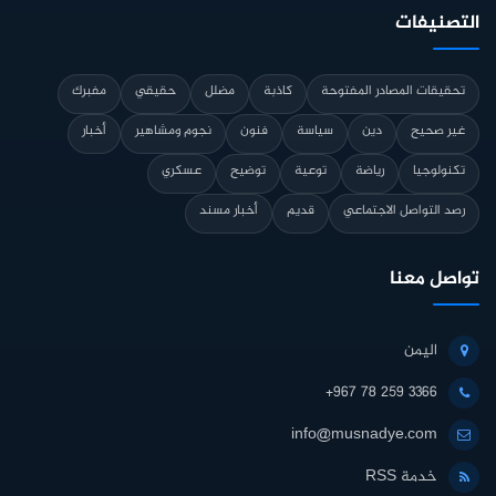
التصنيفات
تحقيقات المصادر المفتوحة
كاذبة
مضلل
حقيقي
مفبرك
غير صحيح
دين
سياسة
فنون
نجوم ومشاهير
أخبار
تكنولوجيا
رياضة
توعية
توضيح
عسكري
رصد التواصل الاجتماعي
قديم
أخبار مسند
تواصل معنا
اليمن
+967 78 259 3366
info@musnadye.com
خدمة RSS