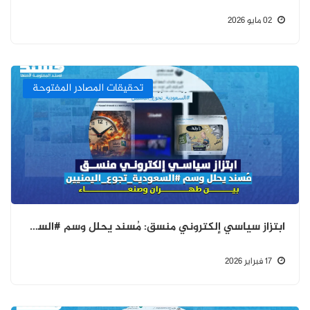
02 مايو 2026
تحقيقات المصادر المفتوحة
ابتزاز سياسي إلكتروني منسق: مُسند يحلل وسم #السعودية_تجوع_اليمنيين بين طهران وصنعاء
17 فبراير 2026