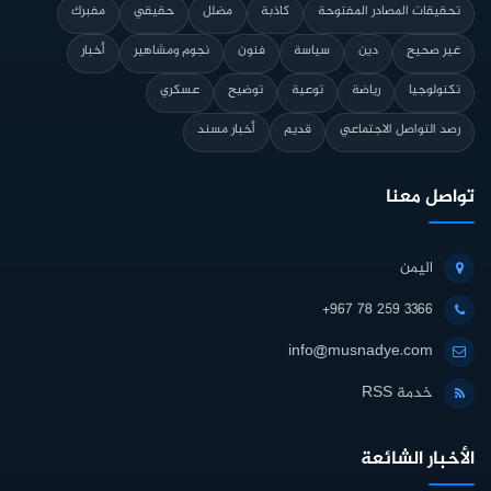
تحقيقات المصادر المفتوحة
كاذبة
مضلل
حقيقي
مفبرك
غير صحيح
دين
سياسة
فنون
نجوم ومشاهير
أخبار
تكنولوجيا
رياضة
توعية
توضيح
عسكري
رصد التواصل الاجتماعي
قديم
أخبار مسند
تواصل معنا
اليمن
+967 78 259 3366
info@musnadye.com
خدمة RSS
الأخبار الشائعة