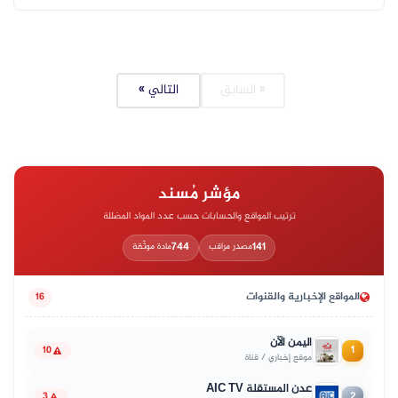
« السابق
التالي »
مؤشر مُسند
ترتيب المواقع والحسابات حسب عدد المواد المضللة
744
141
مصدر مراقب
مادة موثّقة
المواقع الإخبارية والقنوات
16
اليمن الآن
1
10
موقع إخباري / قناة
عدن المستقلة AIC TV
2
3