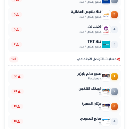
موقع إخباري / قناة
قناة بلقيس الفضائية
3
3
موقع إخباري / قناة
الأمناء نت
4
3
موقع إخباري / قناة
قناة TRT
5
2
موقع إخباري / قناة
حسابات التواصل الاجتماعي
125
عمرو سالم باوزير
1
36
Facebook
أبوخالد الناخبي
2
24
X
بركان المسيرة
3
19
X
صالح الحمومي
4
18
X