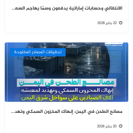
الانتقالي وحسابات إماراتية يدفعون وسمًا يهاجم السعودية بعد مشاهد سجون ومتفجرات مطار الريّان
22 يناير 2026
تحقيقات المصادر المفتوحة
مصانع الطحن في اليمن: إنهاك المخزون السمكي وتهديد لمعيشة آلاف الصيادين على سواحل شرق اليمن - تتبع عبر المصادر المفتوحة
20 يناير 2026