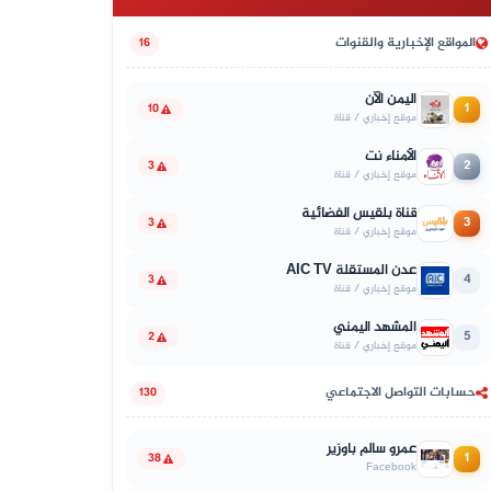
المواقع الإخبارية والقنوات
16
اليمن الآن
1
10
موقع إخباري / قناة
الأمناء نت
2
3
موقع إخباري / قناة
قناة بلقيس الفضائية
3
3
موقع إخباري / قناة
عدن المستقلة AIC TV
4
3
موقع إخباري / قناة
المشهد اليمني
5
2
موقع إخباري / قناة
حسابات التواصل الاجتماعي
130
عمرو سالم باوزير
1
38
Facebook