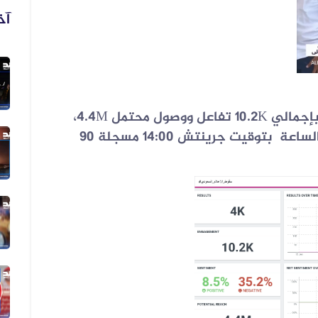
آخ
07 أغسطس 2026
الفيديو المتداول لحرائق أرامكو قدي...
مالي 10.2
K
تفاعل ووصول محتمل 4.4
M
،
وبلغت الذروة يوم 20 -21 يناير 2026 عند الساعة بتوقيت جرينتش 14:00 مسجلة 90
07 أغسطس 2026
فيديو لقصف صاروخي حوثي مضلل في
صعد...
06 أغسطس 2026
فيديو لنهب أسلحة وذخائر قديم وليس...
06 أغسطس 2026
فيديو زُعم أنه يُظهر دخول أرتال عس...