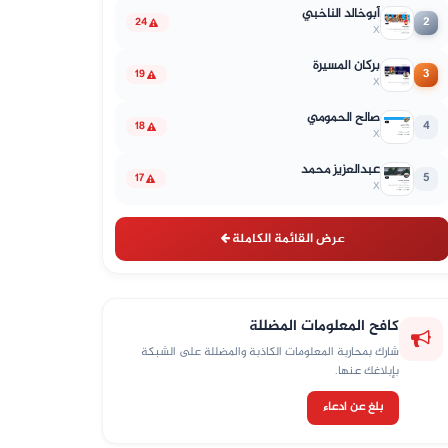
أبوخالد الناخبي
2
24
X
بركان المسيرة
3
19
X
صالح الحمومي
4
18
X
عبدالعزيز محمد
5
17
X
عرض القائمة الكاملة
كافح المعلومات المضللة
شارك بمحاربة المعلومات الكاذبة والمضللة على الشبكة
بإبلاغك عنها.
بلغ عن ادعاء