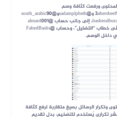
لمحتوى ورفعت كثافة وسم
abersbeel
و@
sadamplpheth
و@
south_arabic90
basheralbura
، إلى جانب حساب @
almard001
نّى خطاب “التضليل”، وحساب @
FahedBashs
 داخل الوسم.
ى وتكرار الرسائل بصيغ متقاربة لرفع كثافة
شر تكراري يُستخدم للتضخيم، بدل تقديم