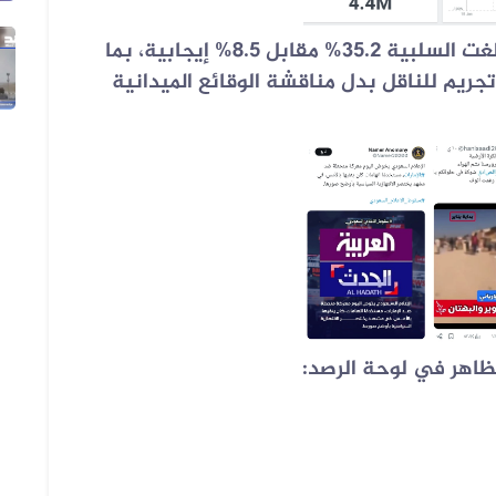
غلبت النبرة الهجومية على المحتوى؛ إذ بلغت السلبية 35.2% مقابل 8.5% إيجابية، بما
06 أغسطس 2026
م للناقل بدل مناقشة الوقائع الميدانية
فيديو زُعم أنه يُظهر استهداف سفينة...
ظاهر في لوحة الرصد: