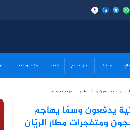
لل
مفبرك
غير صحيح
قديم
مؤشر مُسند
ال
ات إماراتية يدفعون وسمًا يهاجم السعودية بعد م...
تية يدفعون وسمًا يهاجم
ن ومتفجرات مطار الريّان