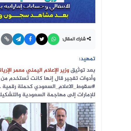
شارك المقال:
تمهيد:
بعد توثيق
وزير الإعلام اليمني معمر الإريا
وأدوات تفجير قال إنها كانت تُستخدم من ق
#سقوط_الاعلام_السعودي كحملة رقمية حو
للإمارات إلى مهاجمة السعودية والتشكيك