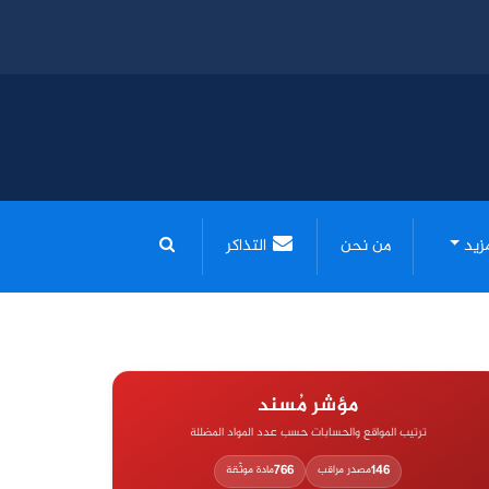
مزيد
من نحن
التذاكر
مؤشر مُسند
ترتيب المواقع والحسابات حسب عدد المواد المضللة
766
146
مصدر مراقب
مادة موثّقة