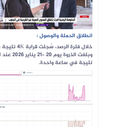
09 أغسطس 2026
انطلاق الحملة والوصول :
فيديو وصول عيدروس الزُبيدي إلى عدن...
خلال فترة الرصد، سُجلت قرابة 4
K
نتيجة بإج
09 أغسطس 2026
نتيجة في ساعة واحدة.
الفيديو المتداول مضلل ولا يعود لقص...
08 أغسطس 2026
الفيديو المتداول يعود إلى القوات ا...
07 أغسطس 2026
الخبر والتصميم مفبركان وقناة المهر...