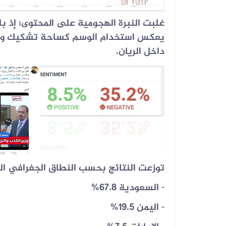
07 أغسطس 2026
يعكس استخدام الوسم كساحة تشكيك وتجري
الفيديوهان المتداولان قديمان أحدهم...
داخل الريان.
توزعت النتائج بحسب النطاق الجغرافي ال
السعودية 67.8%
-
اليمن 19.5%
-