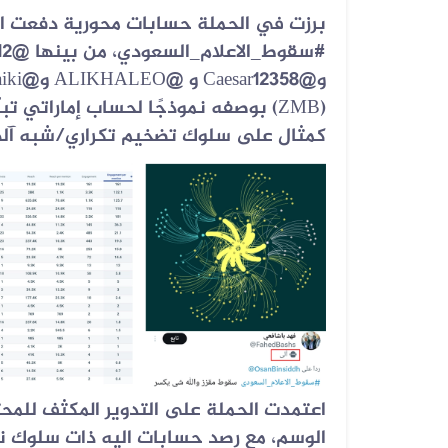
برزت في الحملة حسابات محورية دفعت ا
#سقوط_الاعلام_السعودي، من بينها @3
12
و@
Caesar12358
و @
ALIKHALEO
و@
iki
(ZMB)
بوصفه نموذجًا لحساب إماراتي تب
كمثال على سلوك تضخيم تكراري/شبه آلي
اعتمدت الحملة على التدوير المكثف للمحتو
الوسم، مع رصد حسابات اليه ذات سلوك ن