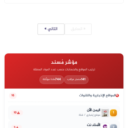
« السابق
التالي »
مؤشر مُسند
ترتيب المواقع والحسابات حسب عدد المواد المضللة
744
141
مصدر مراقب
مادة موثّقة
المواقع الإخبارية والقنوات
16
اليمن الآن
1
10
موقع إخباري / قناة
الأمناء نت
2
3