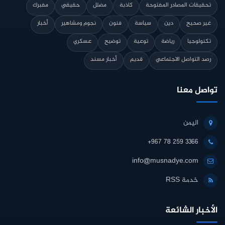
تحقيقات المصادر المفتوحة
كاذبة
مضلل
حقيقي
مفبرك
غير صحيح
دين
سياسة
فنون
نجوم ومشاهير
أخبار
تكنولوجيا
رياضة
توعية
توضيح
عسكري
رصد التواصل الاجتماعي
قديم
أخبار مسند
تواصل معنا
اليمن
+967 78 259 3366
info@musnadye.com
خدمة RSS
الأخبار الشائعة