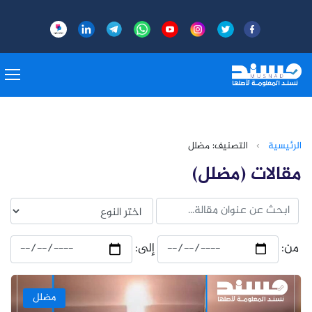
الرئيسية
›
التصنيف: مضلل
مقالات (مضلل)
من:
إلى:
مضلل