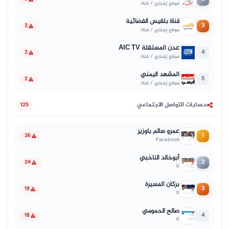
موقع إخباري / قناة
قناة بلقيس الفضائية
3
3
موقع إخباري / قناة
عدن المستقلة AIC TV
4
3
موقع إخباري / قناة
المشهد اليمني
5
2
موقع إخباري / قناة
حسابات التواصل الاجتماعي
125
عمرو سالم باوزير
1
36
Facebook
أبوخالد الناخبي
2
24
X
بركان المسيرة
3
19
X
صالح الحمومي
4
18
X