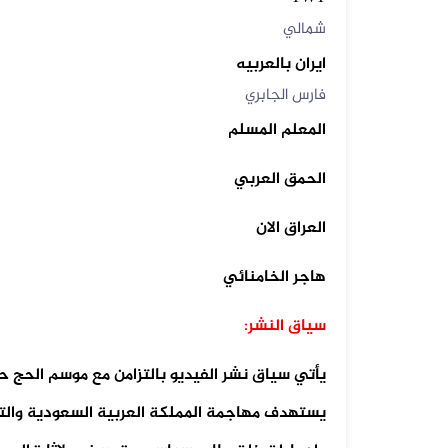
شمالي
07 أغسطس 2026
ايران بالعربيه
فيديو لقصف صاروخي حوثي مضلل في
صعد...
فارس الجابري
المعلم المسلم
الحمق العربي
العراق الان
هاجر الخامنائي
سياق النشر:
يأتي سياق نشر الفيديو بالتزامن مع موسم الحج 
يستهدف مهاجمة المملكة العربية السعودية والت