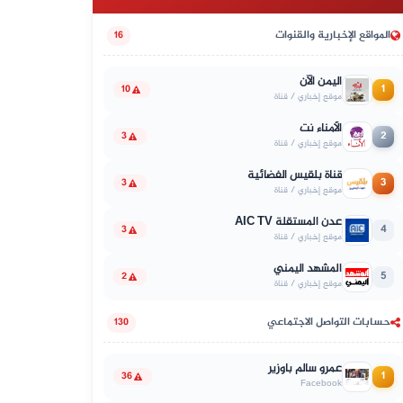
المواقع الإخبارية والقنوات
16
اليمن الآن
1
10
موقع إخباري / قناة
الأمناء نت
2
3
موقع إخباري / قناة
قناة بلقيس الفضائية
3
3
موقع إخباري / قناة
عدن المستقلة AIC TV
4
3
موقع إخباري / قناة
المشهد اليمني
5
2
موقع إخباري / قناة
حسابات التواصل الاجتماعي
130
عمرو سالم باوزير
1
36
Facebook