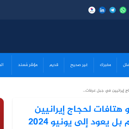
لل
مفبرك
غير صحيح
قديم
مؤشر مُسند
ال
ج إيرانيين في جبل عرفات...
و هتافات لحجاج إيرانيين
 يعود إلى يونيو 2024