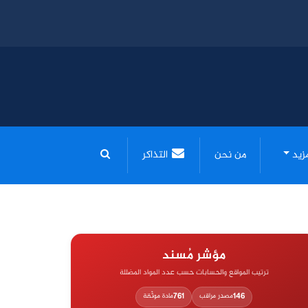
مزيد
من نحن
التذاكر
مؤشر مُسند
ترتيب المواقع والحسابات حسب عدد المواد المضللة
761
146
مصدر مراقب
مادة موثّقة