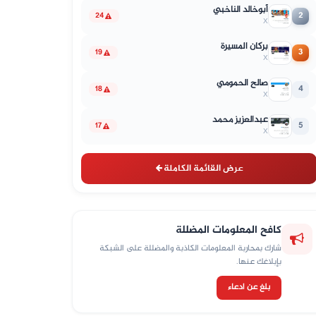
أبوخالد الناخبي
2
24
X
بركان المسيرة
3
19
X
صالح الحمومي
4
18
X
عبدالعزيز محمد
5
17
X
عرض القائمة الكاملة
كافح المعلومات المضللة
شارك بمحاربة المعلومات الكاذبة والمضللة على الشبكة
بإبلاغك عنها.
بلغ عن ادعاء