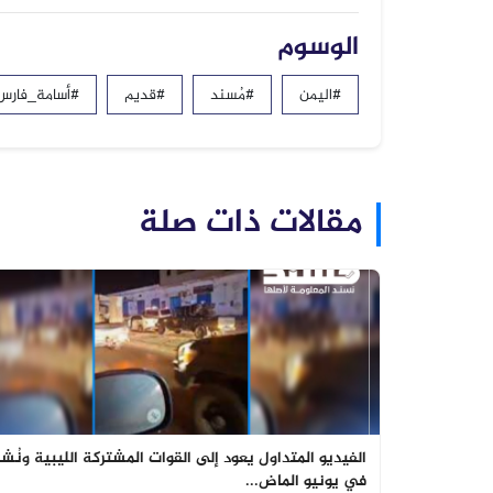
الوسوم
#اليمن
#مُسند
#قديم
#أسامة_فارس
مقالات ذات صلة
الفيديو المتداول يعود إلى القوات المشتركة الليبية ونُشر
في يونيو الماض...