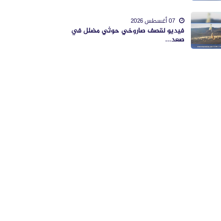
07 أغسطس 2026
فيديو لقصف صاروخي حوثي مضلل في
صعد...