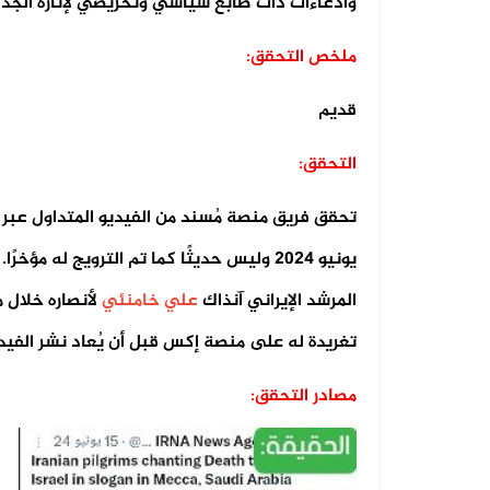
وادعاءات ذات طابع سياسي وتحريضي لإثارة الجد
ملخص التحقق:
قديم
التحقق:
يونيو 2024 وليس حديثًا كما تم الترويج له 
المرشد الإيراني آنذاك
علي خامنئي
لأنصاره خلال م
تغريدة له على منصة إكس قبل أن يُعاد نشر الفيد
مصادر التحقق: