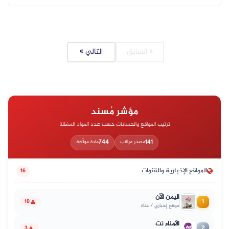
« السابق
التالي »
مؤشر مُسند
ترتيب المواقع والحسابات حسب عدد المواد المضللة
744
141
مصدر مراقب
مادة موثّقة
المواقع الإخبارية والقنوات
16
اليمن الآن
1
10
موقع إخباري / قناة
الأمناء نت
2
3