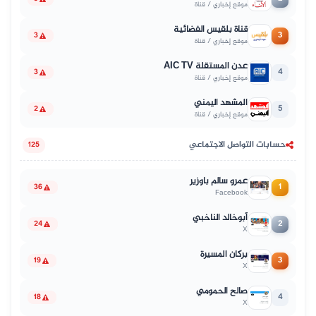
موقع إخباري / قناة
قناة بلقيس الفضائية
3
3
موقع إخباري / قناة
عدن المستقلة AIC TV
4
3
موقع إخباري / قناة
المشهد اليمني
5
2
موقع إخباري / قناة
حسابات التواصل الاجتماعي
125
عمرو سالم باوزير
1
36
Facebook
أبوخالد الناخبي
2
24
X
بركان المسيرة
3
19
X
صالح الحمومي
4
18
X