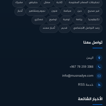
تحقيقات المصادر المفتوحة
كاذبة
مضلل
حقيقي
مفبرك
غير صحيح
دين
سياسة
فنون
نجوم ومشاهير
أخبار
تكنولوجيا
رياضة
توعية
توضيح
عسكري
رصد التواصل الاجتماعي
قديم
أخبار مسند
تواصل معنا
اليمن
+967 78 259 3366
info@musnadye.com
خدمة RSS
الأخبار الشائعة