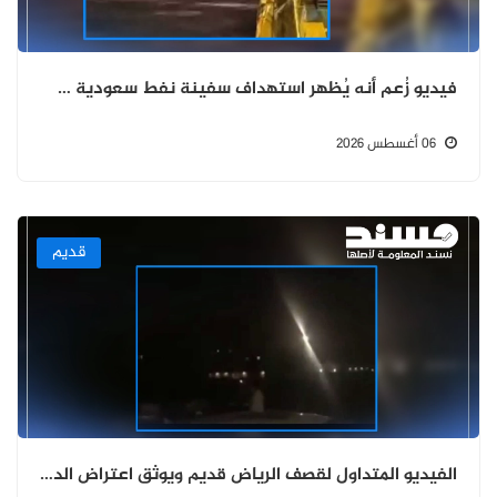
فيديو زُعم أنه يُظهر استهداف سفينة نفط سعودية في خليج عدن مضلل ويعود إلى حادثة في العراق خلال مارس 2026
06 أغسطس 2026
قديم
الفيديو المتداول لقصف الرياض قديم ويوثق اعتراض الدفاعات السعودية صاروخًا أُطلق باتجاه الرياض عام 2018