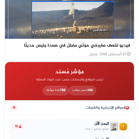
فيديو لقصف صاروخي حوثي مضلل في صعدة وليس حديثًا
07 أغسطس 2026
· مضلل
مؤشر مُسند
ترتيب المواقع والحسابات حسب عدد المواد المضللة
766
146
مصدر مراقب
مادة موثّقة
المواقع الإخبارية والقنوات
16
اليمن الآن
1
10
موقع إخباري / قناة