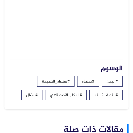
الوسوم
#اليمن
#صنعاء
#صنعاء_القديمة
#منصة_مُسند
#الذكاء_الاصطناعي
#مضلل
مقالات ذات صلة