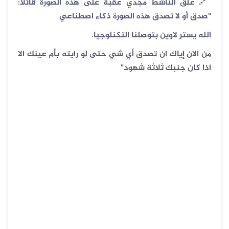
🔗
علق الناشط مجدي عقبة على هذه الصورة قائلاً:
"صدق أو لا تصدق هذه الصورة ذكاء اصطناعي
الله يستر لاوين بتوصلنا التكنلوجيا.
من الان إياك ان تصدق أي شي حتى لو رايته بأم عينك الا
اذا كان جنبك ثلاثة شهود"