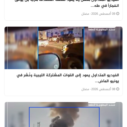
انفجاراً في طه...
09 أغسطس 2026
· مضلل
الفيديو المتداول يعود إلى القوات المشتركة الليبية ونُشر في
يونيو الماض...
08 أغسطس 2026
· مضلل