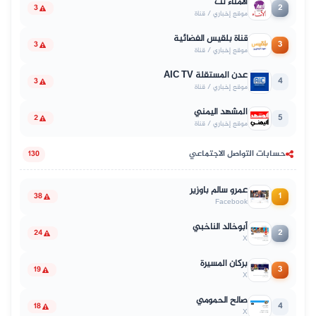
الأمناء نت
2
3
موقع إخباري / قناة
قناة بلقيس الفضائية
3
3
موقع إخباري / قناة
عدن المستقلة AIC TV
4
3
موقع إخباري / قناة
المشهد اليمني
5
2
موقع إخباري / قناة
حسابات التواصل الاجتماعي
130
عمرو سالم باوزير
1
38
Facebook
أبوخالد الناخبي
2
24
X
بركان المسيرة
3
19
X
صالح الحمومي
4
18
X