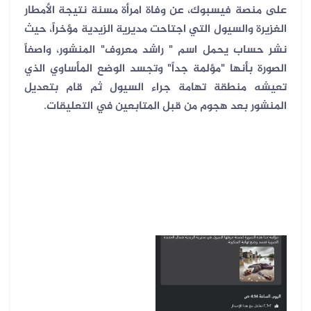
على منصة فيسبوك، عن وفاة امرأة مسنة نتيجة الأمطار
الغزيرة والسيول التي اجتاحت مديرية الزيدية مؤخراً، حيث
نشر حساب يحمل اسم "
راشد معروف" المنشور، واصفاً
الصورة بأنها "مؤلمة جداً" وتجسد الوضع المأساوي الذي
تعيشه منطقة تهامة جراء السيول ثم قام بتعديل
المنشور بعد هجوم من قبل المتابعين في التعليقات
.