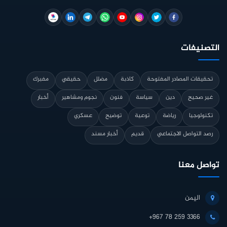
التصنيفات
تحقيقات المصادر المفتوحة
كاذبة
مضلل
حقيقي
مفبرك
غير صحيح
دين
سياسة
فنون
نجوم ومشاهير
أخبار
تكنولوجيا
رياضة
توعية
توضيح
عسكري
رصد التواصل الاجتماعي
قديم
أخبار مسند
تواصل معنا
اليمن
+967 78 259 3366