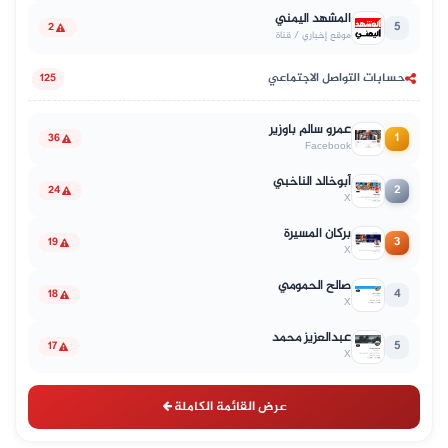
المشهد اليمني
5
2
موقع إخباري / قناة
حسابات التواصل الاجتماعي
125
عمرو سالم باوزير
1
36
Facebook
أبوخالد الناخبي
2
24
X
بركان المسيرة
3
19
X
صالح الحمومي
4
18
X
عبدالعزيز محمد
5
17
X
عرض القائمة الكاملة