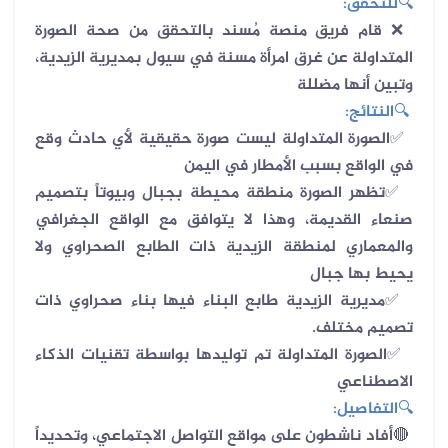
🔍
للتحقق
:
️
قام فريق منصة مُسند بالتحقق من صحة الصورة
❌
المتداولة عن غرق امرأة مسنة في سيول بمديرية الزيدية،
وتبين أنها مضللة
🔍
النتائج
:
✅️
الصورة المتداولة ليست صورة حقيقية لأي حادث وقع
في الواقع بسبب الأمطار في اليمن
✅️
تظهر الصورة منطقة محيطة بجبال وبيوتاً بتصميم
صنعاء القديمة، وهذا لا يتوافق مع الواقع الجغرافي
والمعماري لمنطقة الزيدية ذات الطابع الصحراوي ولا
يحيط بها جبال
✅️
مديرية الزيدية طابع البناء فيها بناء صحراوي ذات
تصميم مختلف
.
✅️
الصورة المتداولة تم توليدها بواسطة تقنيات الذكاء
الاصطناعي
🔍
التفاصيل
:
🔴
أفاد ناشطون على مواقع التواصل الاجتماعي، وتحديداً