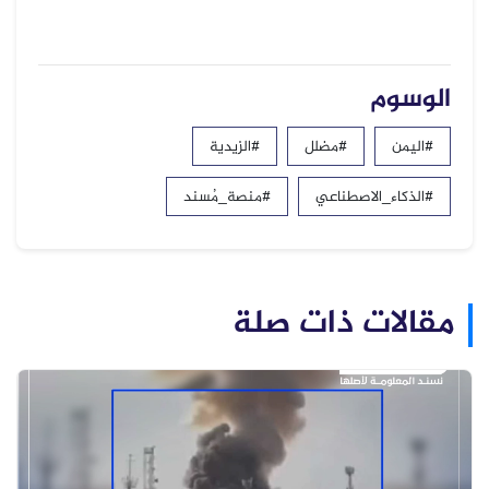
الوسوم
#اليمن
#مضلل
#الزيدية
#الذكاء_الاصطناعي
#منصة_مُسند
مقالات ذات صلة