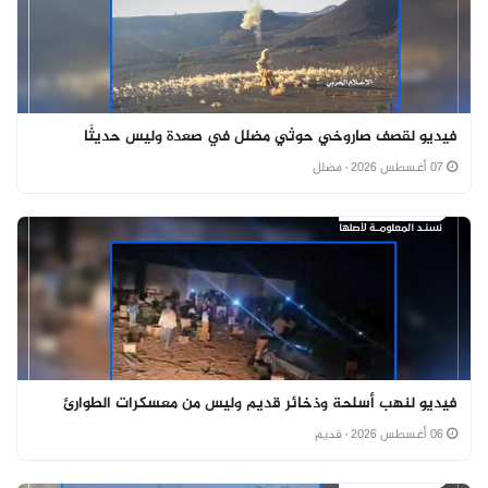
فيديو لقصف صاروخي حوثي مضلل في صعدة وليس حديثًا
07 أغسطس 2026
· مضلل
فيديو لنهب أسلحة وذخائر قديم وليس من معسكرات الطوارئ
06 أغسطس 2026
· قديم