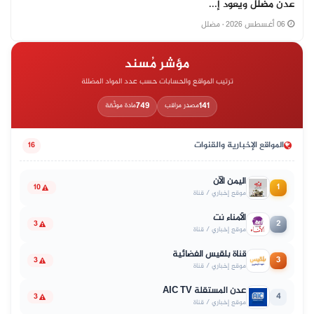
عدن مضلل ويعود إ...
06 أغسطس 2026
· مضلل
مؤشر مُسند
ترتيب المواقع والحسابات حسب عدد المواد المضللة
749
141
مصدر مراقب
مادة موثّقة
المواقع الإخبارية والقنوات
16
اليمن الآن
1
10
موقع إخباري / قناة
الأمناء نت
2
3
موقع إخباري / قناة
قناة بلقيس الفضائية
3
3
موقع إخباري / قناة
عدن المستقلة AIC TV
4
3
موقع إخباري / قناة