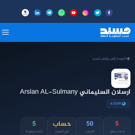
العودة إلى مؤشر مُسند
ارسلان السليماني Arslan AL-Sulmany
x.com
5
50
حساب
5
ادعاء مضلل
الترتيب
نوع المصدر
مادة مرصودة