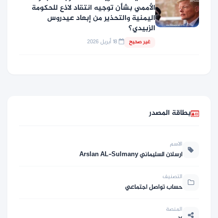
الأممي بشأن توجيه انتقاد لاذع للحكومة
اليمنية والتحذير من إبعاد عيدروس
الزبيدي؟
18 أبريل 2026
غير صحيح
بطاقة المصدر
الاسم
ارسلان السليماني Arslan AL-Sulmany
التصنيف
حساب تواصل اجتماعي
المنصة