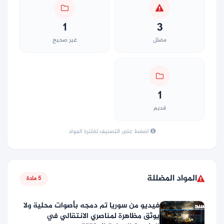
1
3
مضلل
غير صحيح
1
قديم
اضغط على التصنيف لفلترة المواد
المواد المضللة
5 مادة
فيديو من سوريا تم دمجه بأصوات محلية ولا
يوثق مظاهرة لمناصري الانتقالي في