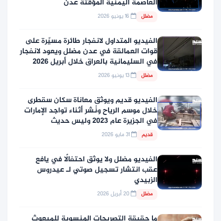
العاصمة اليمنية المؤقتة عدن
16 يونيو 2026
مضلل
الفيديو المتداول لانفجار طائرة مسيّرة على
قوات العمالقة في عدن مضلل ويعود لانفجار
في السليمانية بالعراق خلال أبريل 2026
13 يونيو 2026
مضلل
الفيديو قديم ويوثق معاناة سكان سقطرى
خلال موسم الرياح ونُشر أثناء تواجد الإمارات
في الجزيرة عام 2023 وليس حديث
31 مايو 2026
قديم
الفيديو مضلل ولا يوثق احتفالًا في يافع
عقب انتشار تسجيل صوتي لـ عيدروس
الزبيدي
20 أبريل 2026
مضلل
ما حقيقة التصريحات المنسوبة للمبعوث