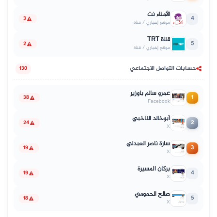
الأمناء نت
4
3
موقع إخباري / قناة
قناة TRT
5
2
موقع إخباري / قناة
حسابات التواصل الاجتماعي
130
عمرو سالم باوزير
1
38
Facebook
أبوخالد الناخبي
2
24
X
سارة ناصر العبدلي
3
19
X
بركان المسيرة
4
19
X
صالح الحمومي
5
18
X