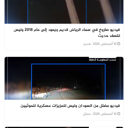
فيديو صاروخ في سماء الرياض قديم ويعود إلى عام 2018 وليس
لقصف حديث
10 أغسطس 2026
· قديم
فيديو مضلل من السودان وليس لتعزيزات عسكرية للحوثيين
10 أغسطس 2026
· مضلل