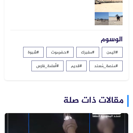
الوسوم
#اليمن
#مفبرك
#حضرموت
#شبوة
#منصة_مُسند
#قديم
#أسامة_فارس
مقالات ذات صلة