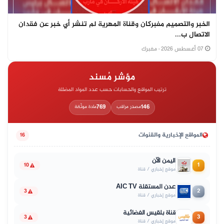
الخبر والتصميم مفبركان وقناة المهرية لم تنشر أي خبر عن فقدان
الاتصال ب...
07 أغسطس 2026
· مفبرك
مؤشر مُسند
ترتيب المواقع والحسابات حسب عدد المواد المضللة
769
146
مصدر مراقب
مادة موثّقة
المواقع الإخبارية والقنوات
16
اليمن الآن
1
10
موقع إخباري / قناة
عدن المستقلة AIC TV
2
3
موقع إخباري / قناة
قناة بلقيس الفضائية
3
3
موقع إخباري / قناة