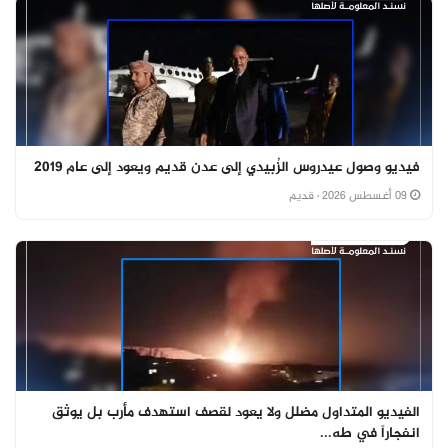
فيديو وصول عيدروس الزُبيدي إلى عدن قديم ويعود إلى عام 2019
09 أغسطس 2026
· قديم
الفيديو المتداول مضلل ولا يعود لقصف استهدف مأرب بل يوثق
انفجاراً في طه...