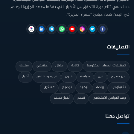
مسند هي نتاج دورة التحقق من الأخبار التي نفذها معهد الجزيرة للإعلام
في اليمن ضمن مبادرة "سفراء الجزيرة".
التصنيفات
تحقيقات المصادر المفتوحة
كاذبة
مضلل
حقيقي
مفبرك
غير صحيح
دين
سياسة
فنون
نجوم ومشاهير
أخبار
تكنولوجيا
رياضة
توعية
توضيح
عسكري
رصد التواصل الاجتماعي
قديم
أخبار مسند
تواصل معنا