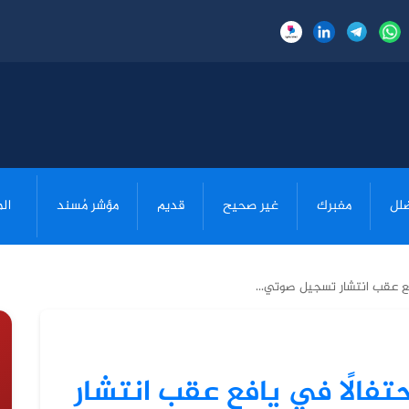
لل
مفبرك
غير صحيح
قديم
مؤشر مُسند
ال
افع عقب انتشار تسجيل صوتي...
تفالًا في يافع عقب انتشار