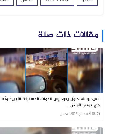
#اليمن
#منصة_مُسند
#مضلل
#أسام
مقالات ذات صلة
الفيديو المتداول يعود إلى القوات المشتركة الليبية ونُشر
في يونيو الماض...
08 أغسطس 2026
· مضلل