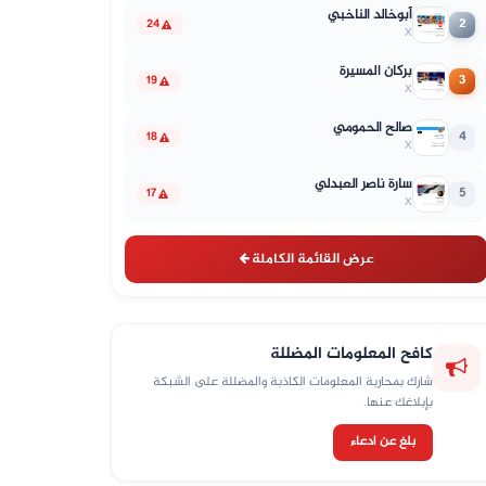
أبوخالد الناخبي
2
24
X
بركان المسيرة
3
19
X
صالح الحمومي
4
18
X
سارة ناصر العبدلي
5
17
X
عرض القائمة الكاملة
كافح المعلومات المضللة
شارك بمحاربة المعلومات الكاذبة والمضللة على الشبكة
بإبلاغك عنها.
بلغ عن ادعاء