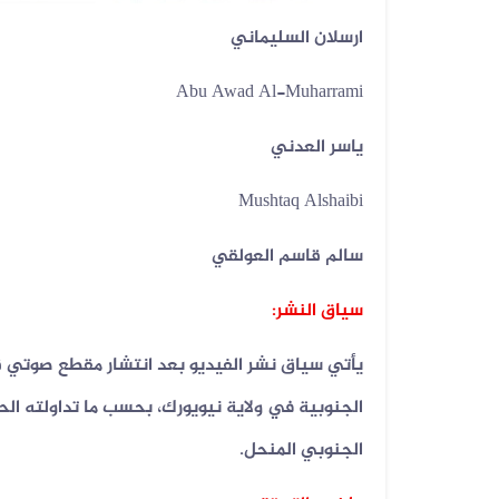
ارسلان السليماني
07 أغسطس 2026
فيديو لقصف صاروخي حوثي مضلل في
صعد...
Abu Awad Al-Muharrami
ياسر العدني
Mushtaq Alshaibi
سالم قاسم العولقي
سياق النشر:
يأتي سياق نشر الفيديو بعد انتشار مقطع صوتي قيل
الجنوبية في ولاية نيويورك، بحسب ما تداولته الح
الجنوبي المنحل.