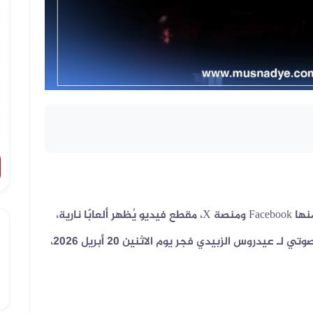
نها
Facebook
ومنصة
X
، مقطع فيديو يُظهر ألعابًا نارية،
مع الادعاء بأنه يوثق احتفالًا عقب انتشار تسجيل صوتي لـ عيدروس الزبيدي فجر يوم الاثنين 20 أبريل 2026،