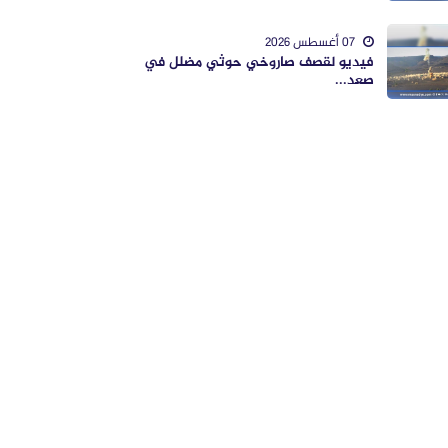
07 أغسطس 2026
فيديو لقصف صاروخي حوثي مضلل في
صعد...