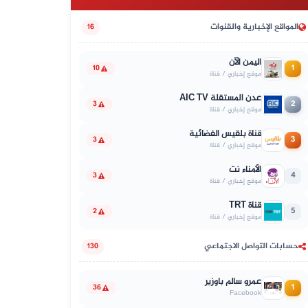
المواقع الإخبارية والقنوات
16
اليمن الآن
1
10
موقع إخباري / قناة
عدن المستقلة AIC TV
2
3
موقع إخباري / قناة
قناة بلقيس الفضائية
3
3
موقع إخباري / قناة
الأمناء نت
4
3
موقع إخباري / قناة
قناة TRT
5
2
موقع إخباري / قناة
حسابات التواصل الاجتماعي
130
عمرو سالم باوزير
1
36
Facebook