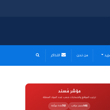
مزيد
من نحن
التذاكر
مؤشر مُسند
ترتيب المواقع والحسابات حسب عدد المواد المضللة
761
146
مصدر مراقب
مادة موثّقة