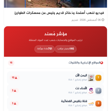
فيديو لنهب أسلحة وذخائر قديم وليس من معسكرات الطوارئ
06 أغسطس 2026
· قديم
مؤشر مُسند
ترتيب المواقع والحسابات حسب عدد المواد المضللة
761
146
مصدر مراقب
مادة موثّقة
المواقع الإخبارية والقنوات
16
اليمن الآن
1
10
موقع إخباري / قناة
الأمناء نت
2
3
موقع إخباري / قناة
قناة بلقيس الفضائية
3
3
موقع إخباري / قناة