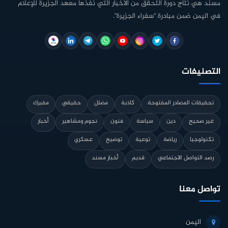
مسند هي نتاج دورة التحقق من الأخبار التي نفذها معهد الجزيرة للإعلام
في اليمن ضمن مبادرة "سفراء الجزيرة".
التصنيفات
تحقيقات المصادر المفتوحة
كاذبة
مضلل
حقيقي
مفبرك
غير صحيح
دين
سياسة
فنون
نجوم ومشاهير
أخبار
تكنولوجيا
رياضة
توعية
توضيح
عسكري
رصد التواصل الاجتماعي
قديم
أخبار مسند
تواصل معنا
اليمن