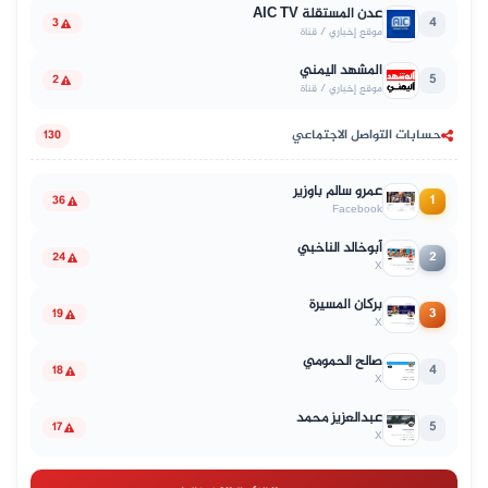
عدن المستقلة AIC TV
4
3
موقع إخباري / قناة
المشهد اليمني
5
2
موقع إخباري / قناة
حسابات التواصل الاجتماعي
130
عمرو سالم باوزير
1
36
Facebook
أبوخالد الناخبي
2
24
X
بركان المسيرة
3
19
X
صالح الحمومي
4
18
X
عبدالعزيز محمد
5
17
X