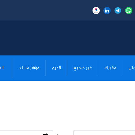
لل
مفبرك
غير صحيح
قديم
مؤشر مُسند
ال