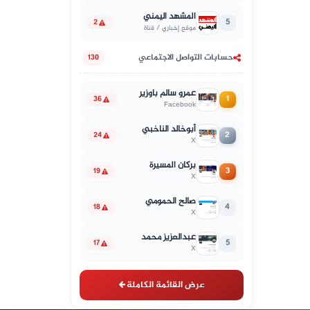
المشهد اليمني
5
2
موقع إخباري / قناة
حسابات التواصل الاجتماعي
130
عمرو سالم باوزير
1
36
Facebook
أبوخالد الناخبي
2
24
X
بركان المسيرة
3
19
X
صالح الحمومي
4
18
X
عبدالعزيز محمد
5
17
X
عرض القائمة الكاملة