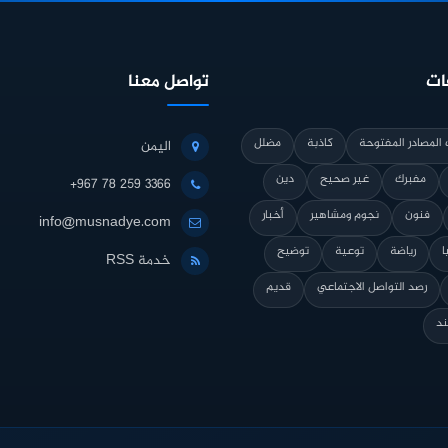
ات
تواصل معنا
المصادر المفتوحة
كاذبة
مضلل
اليمن
مفبرك
غير صحيح
دين
+967 78 259 3366
فنون
نجوم ومشاهير
أخبار
info@musnadye.com
ا
رياضة
توعية
توضيح
خدمة RSS
رصد التواصل الاجتماعي
قديم
ند