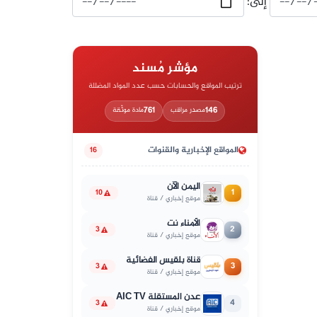
إلى:
مؤشر مُسند
ترتيب المواقع والحسابات حسب عدد المواد المضللة
761
146
مصدر مراقب
مادة موثّقة
المواقع الإخبارية والقنوات
16
اليمن الآن
1
10
موقع إخباري / قناة
الأمناء نت
2
3
موقع إخباري / قناة
قناة بلقيس الفضائية
3
3
موقع إخباري / قناة
عدن المستقلة AIC TV
4
3
موقع إخباري / قناة