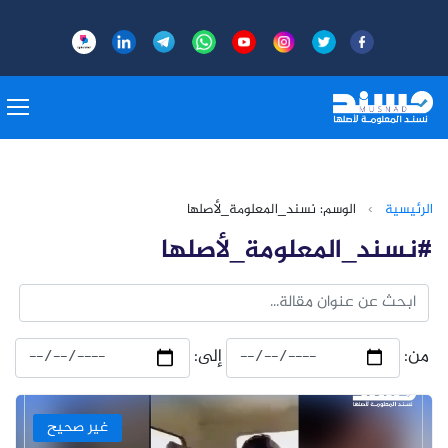
الرئيسية
›
الوسم: نسند_المعلومة_لأصلها
#نسند_المعلومة_لأصلها
من:
إلى:
غير صحيح