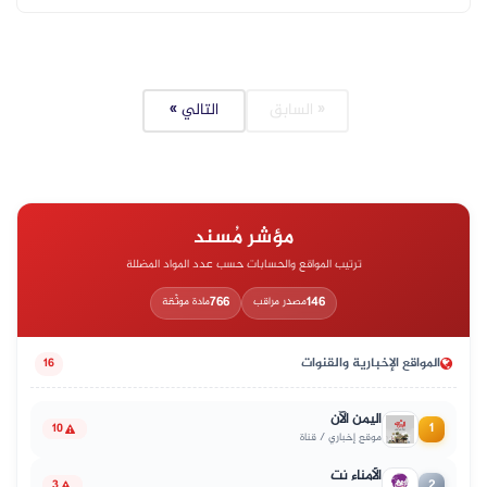
« السابق
التالي »
مؤشر مُسند
ترتيب المواقع والحسابات حسب عدد المواد المضللة
766
146
مصدر مراقب
مادة موثّقة
المواقع الإخبارية والقنوات
16
اليمن الآن
1
10
موقع إخباري / قناة
الأمناء نت
2
3