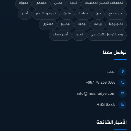
تحقيقات المصادر المفتوحة
كاذبة
مضلل
حقيقي
مفبرك
غير صحيح
دين
سياسة
فنون
نجوم ومشاهير
أخبار
تكنولوجيا
رياضة
توعية
توضيح
عسكري
رصد التواصل الاجتماعي
قديم
أخبار مسند
تواصل معنا
اليمن
+967 78 259 3366
info@musnadye.com
خدمة RSS
الأخبار الشائعة