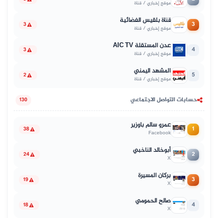
موقع إخباري / قناة
قناة بلقيس الفضائية
3
3
موقع إخباري / قناة
عدن المستقلة AIC TV
4
3
موقع إخباري / قناة
المشهد اليمني
5
2
موقع إخباري / قناة
حسابات التواصل الاجتماعي
130
عمرو سالم باوزير
1
38
Facebook
أبوخالد الناخبي
2
24
X
بركان المسيرة
3
19
X
صالح الحمومي
4
18
X