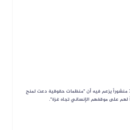
📌 نشر حساب باسم رضوان سبيع على منصة X منشوراً يزعم فيه أن "منظمات حقوقية دعت لمنح
اً لهم على موقفهم الإنساني تجاه غزة".