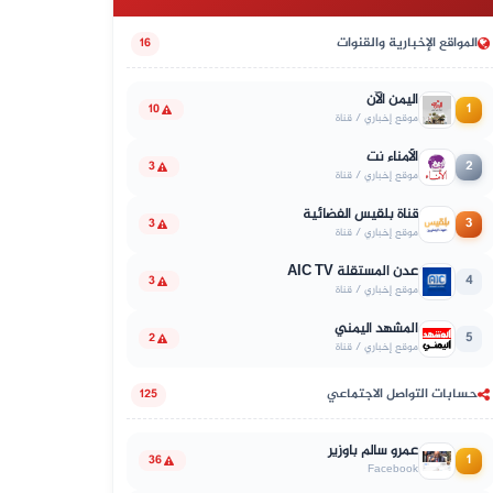
المواقع الإخبارية والقنوات
16
اليمن الآن
1
10
موقع إخباري / قناة
الأمناء نت
2
3
موقع إخباري / قناة
قناة بلقيس الفضائية
3
3
موقع إخباري / قناة
عدن المستقلة AIC TV
4
3
موقع إخباري / قناة
المشهد اليمني
5
2
موقع إخباري / قناة
حسابات التواصل الاجتماعي
125
عمرو سالم باوزير
1
36
Facebook