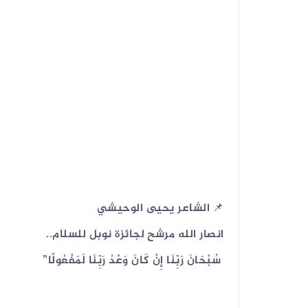
05 أغسطس 2026
الفيديو المتداول لتعزيزات ألوية ال...
📌 الشاعر يحيى الوحيشي
انصار الله مرشح لجائزة نوبل للسلام..
سُبْحَانَ رَبِّنَا إِنْ كَانَ وَعْدُ رَبِّنَا لَمَفْعُولًا”