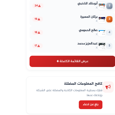
أبوخالد الناخبي
2
24
X
بركان المسيرة
3
19
X
صالح الحمومي
4
18
X
عبدالعزيز محمد
5
17
X
عرض القائمة الكاملة
كافح المعلومات المضللة
شارك بمحاربة المعلومات الكاذبة والمضللة على الشبكة
بإبلاغك عنها.
بلغ عن ادعاء