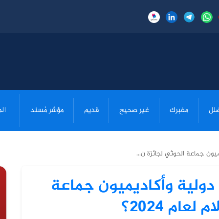
لل
مفبرك
غير صحيح
قديم
مؤشر مُسند
ال
ون جماعة الحوثي لجائزة ن...
دولية وأكاديميون جماعة
عام 2024؟