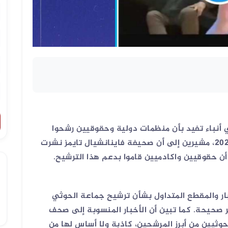
 أنباء تفيد بأن منظمات دولية وحقوقيين رشحوا
جماعة الحوثي لنيل جائزة نوبل للسلام لعام 2024، مشيرين إلى أن صحيفة فاينانشيال تايمز نشرت
 أن حقوقيين واكادميين قاموا بدعم هذا الترشيح.
بار والمقطع المتداول بشأن ترشيح جماعة الحوثي
هذه الادعاءات غير صحيحة. كما تبين أن الأخبار المنسوبة إلى صحف
لحوثيين من أبرز المرشحين، كاذبة ولا أساس لها من