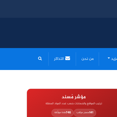
مزيد
من نحن
التذاكر
مؤشر مُسند
ترتيب المواقع والحسابات حسب عدد المواد المضللة
746
141
مصدر مراقب
مادة موثّقة