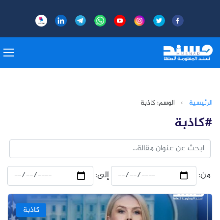
الرئيسية
›
الوسم: كاذبة
#كاذبة
من:
إلى:
كاذبة