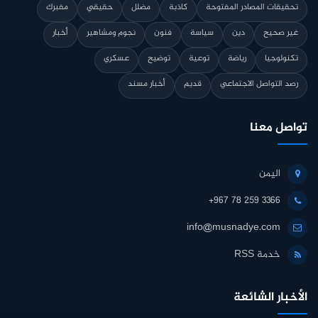
تحقيقات المصادر المفتوحة
كاذبة
مضلل
حقيقي
مفبرك
غير صحيح
دين
سياسة
فنون
نجوم ومشاهير
أخبار
تكنولوجيا
رياضة
توعية
توضيح
عسكري
رصد التواصل الاجتماعي
قديم
أخبار مسند
تواصل معنا
اليمن
+967 78 259 3366
info@musnadye.com
خدمة RSS
الأخبار الشائعة