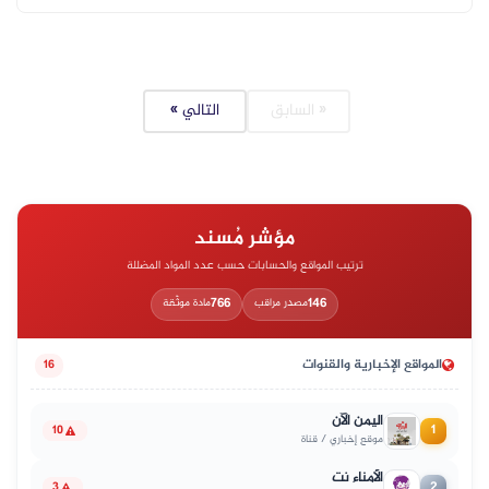
« السابق
التالي »
مؤشر مُسند
ترتيب المواقع والحسابات حسب عدد المواد المضللة
766
146
مصدر مراقب
مادة موثّقة
المواقع الإخبارية والقنوات
16
اليمن الآن
1
10
موقع إخباري / قناة
الأمناء نت
2
3