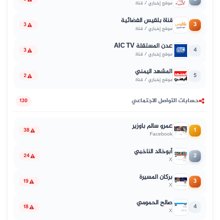
موقع إخباري / قناة
قناة بلقيس الفضائية
3
3
موقع إخباري / قناة
عدن المستقلة AIC TV
4
3
موقع إخباري / قناة
المشهد اليمني
5
2
موقع إخباري / قناة
حسابات التواصل الاجتماعي
130
عمرو سالم باوزير
1
38
Facebook
أبوخالد الناخبي
2
24
X
بركان المسيرة
3
19
X
صالح الحمومي
4
18
X