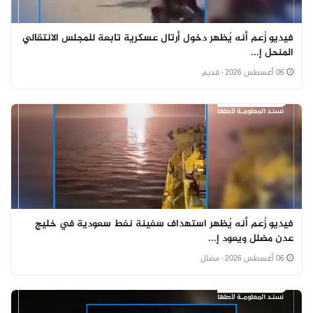
فيديو زُعم أنه يُظهر دخول أرتال عسكرية تابعة للمجلس الانتقالي
المنحل إ...
06 أغسطس 2026
· قديم
فيديو زُعم أنه يُظهر استهداف سفينة نفط سعودية في خليج
عدن مضلل ويعود إ...
06 أغسطس 2026
· مضلل