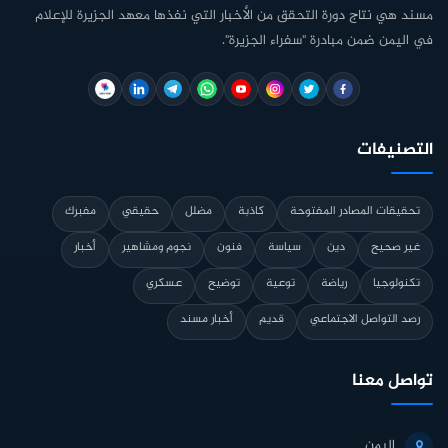
مسند هي نتاج دورة التحقق من الأخبار التي نفذها معهد الجزيرة للإعلام
في اليمن ضمن مبادرة "سفراء الجزيرة".
التصنيفات
تحقيقات المصادر المفتوحة
كاذبة
مضلل
حقيقي
مفبرك
غير صحيح
دين
سياسة
فنون
نجوم ومشاهير
أخبار
تكنولوجيا
رياضة
توعية
توضيح
عسكري
رصد التواصل الاجتماعي
قديم
أخبار مسند
تواصل معنا
اليمن