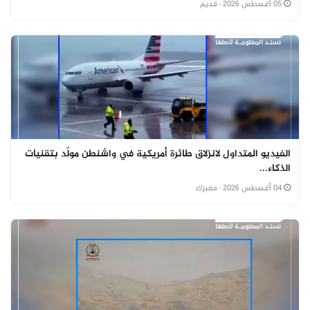
05 أغسطس 2026
· قديم
الفيديو المتداول لانزلاق طائرة أمريكية في واشنطن مولّد بتقنيات
الذكاء...
04 أغسطس 2026
· مفبرك