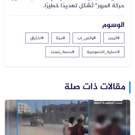
حركة المرور" تُشكل تهديدًا خطيرًا.
الوسوم
#اليمن
#واتس_اب
#ميتا
#اختراق
#حماية_الخصوصية
#منصة_مُسند
مقالات ذات صلة