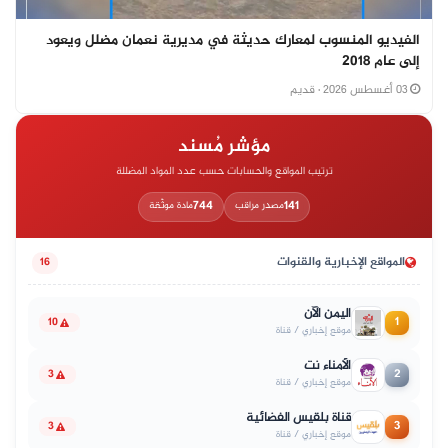
الفيديو المنسوب لمعارك حديثة في مديرية نعمان مضلل ويعود
إلى عام 2018
03 أغسطس 2026
· قديم
مؤشر مُسند
ترتيب المواقع والحسابات حسب عدد المواد المضللة
744
141
مصدر مراقب
مادة موثّقة
المواقع الإخبارية والقنوات
16
اليمن الآن
1
10
موقع إخباري / قناة
الأمناء نت
2
3
موقع إخباري / قناة
قناة بلقيس الفضائية
3
3
موقع إخباري / قناة