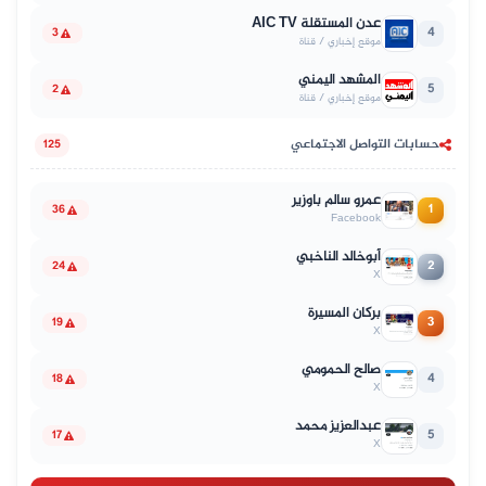
عدن المستقلة AIC TV
4
3
موقع إخباري / قناة
المشهد اليمني
5
2
موقع إخباري / قناة
حسابات التواصل الاجتماعي
125
عمرو سالم باوزير
1
36
Facebook
أبوخالد الناخبي
2
24
X
بركان المسيرة
3
19
X
صالح الحمومي
4
18
X
عبدالعزيز محمد
5
17
X