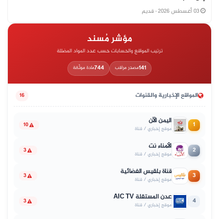
03 أغسطس 2026
· قديم
مؤشر مُسند
ترتيب المواقع والحسابات حسب عدد المواد المضللة
744
141
مصدر مراقب
مادة موثّقة
المواقع الإخبارية والقنوات
16
اليمن الآن
1
10
موقع إخباري / قناة
الأمناء نت
2
3
موقع إخباري / قناة
قناة بلقيس الفضائية
3
3
موقع إخباري / قناة
عدن المستقلة AIC TV
4
3
موقع إخباري / قناة