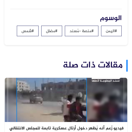
الوسوم
#اليمن
#منصة -مُسند
#مضلل
#شمس
مقالات ذات صلة
فيديو زُعم أنه يُظهر دخول أرتال عسكرية تابعة للمجلس الانتقالي