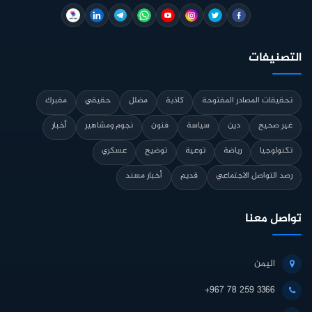
التصنيفات
تحقيقات المصادر المفتوحة
كاذبة
مضلل
حقيقي
مفبرك
غير صحيح
دين
سياسة
فنون
نجوم ومشاهير
أخبار
تكنولوجيا
رياضة
توعية
توضيح
عسكري
رصد التواصل الاجتماعي
قديم
أخبار مسند
تواصل معنا
اليمن
+967 78 259 3366