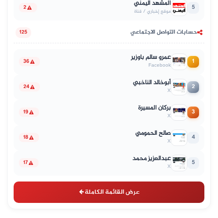
المشهد اليمني
5
2
موقع إخباري / قناة
حسابات التواصل الاجتماعي
125
عمرو سالم باوزير
1
36
Facebook
أبوخالد الناخبي
2
24
X
بركان المسيرة
3
19
X
صالح الحمومي
4
18
X
عبدالعزيز محمد
5
17
X
عرض القائمة الكاملة