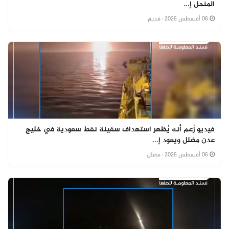
المنحل إ...
06 أغسطس 2026
· قديم
فيديو زُعم أنه يُظهر استهداف سفينة نفط سعودية في خليج
عدن مضلل ويعود إ...
06 أغسطس 2026
· مضلل