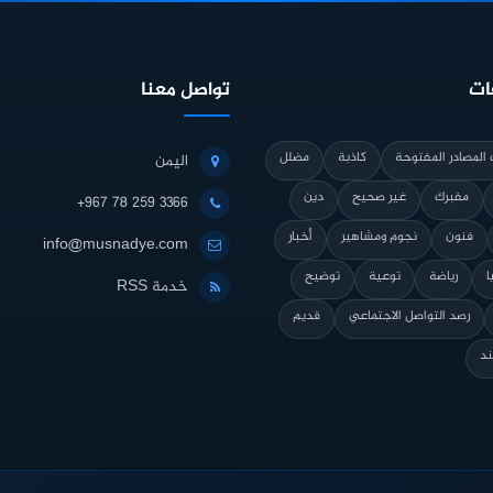
ات
تواصل معنا
المصادر المفتوحة
كاذبة
مضلل
اليمن
مفبرك
غير صحيح
دين
+967 78 259 3366
فنون
نجوم ومشاهير
أخبار
info@musnadye.com
ا
رياضة
توعية
توضيح
خدمة RSS
رصد التواصل الاجتماعي
قديم
ند