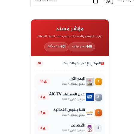
إلى:
مؤشر مُسند
ترتيب المواقع والحسابات حسب عدد المواد المضللة
761
146
مصدر مراقب
مادة موثّقة
المواقع الإخبارية والقنوات
16
اليمن الآن
1
10
موقع إخباري / قناة
عدن المستقلة AIC TV
2
3
موقع إخباري / قناة
قناة بلقيس الفضائية
3
3
موقع إخباري / قناة
الأمناء نت
4
3
موقع إخباري / قناة