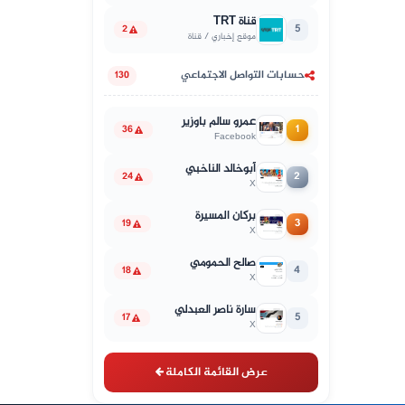
قناة TRT
5
2
موقع إخباري / قناة
حسابات التواصل الاجتماعي
130
عمرو سالم باوزير
1
36
Facebook
أبوخالد الناخبي
2
24
X
بركان المسيرة
3
19
X
صالح الحمومي
4
18
X
سارة ناصر العبدلي
5
17
X
عرض القائمة الكاملة