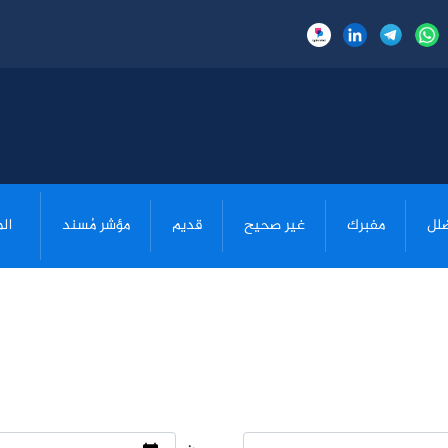
لل
مفبرك
غير صحيح
قديم
مؤشر مُسند
ال