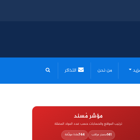
مزيد
من نحن
التذاكر
مؤشر مُسند
ترتيب المواقع والحسابات حسب عدد المواد المضللة
744
141
مصدر مراقب
مادة موثّقة