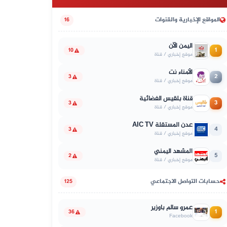
المواقع الإخبارية والقنوات
16
اليمن الآن
1
10
موقع إخباري / قناة
الأمناء نت
2
3
موقع إخباري / قناة
قناة بلقيس الفضائية
3
3
موقع إخباري / قناة
عدن المستقلة AIC TV
4
3
موقع إخباري / قناة
المشهد اليمني
5
2
موقع إخباري / قناة
حسابات التواصل الاجتماعي
125
عمرو سالم باوزير
1
36
Facebook