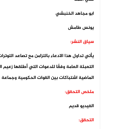
ابو مجاهد الخنبشي
04 أغسطس 2026
الفيديو المتداول لانزلاق طائرة أمر...
يونس طامش
سياق النشر:
يأتي تداول هذا الادعاء بالتزامن مع تصاعد التوت
التعبئة العامة وفقًا للدعوات التي أطلقها زعيم ا
الماضية اشتباكات بين القوات الحكومية وجماعة ا
ملخص التحقق:
الفيديو قديم
التحقق: