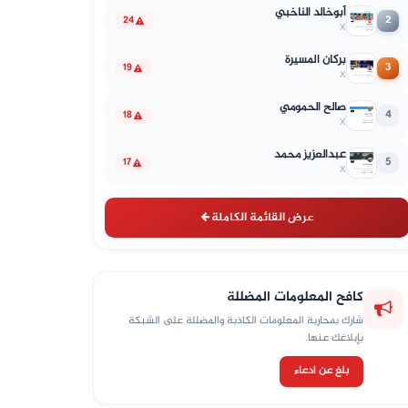
أبوخالد الناخبي
2
24
X
بركان المسيرة
3
19
X
صالح الحمومي
4
18
X
عبدالعزيز محمد
5
17
X
عرض القائمة الكاملة
كافح المعلومات المضللة
شارك بمحاربة المعلومات الكاذبة والمضللة على الشبكة
بإبلاغك عنها.
بلغ عن ادعاء