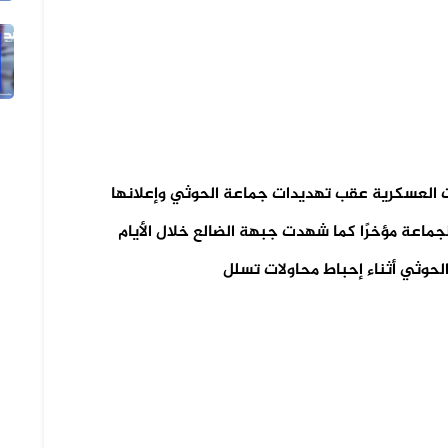
29 يوليو 2026
الفيديو ليس لاشتباكات في دار سلم ب...
رات العسكرية عقب تهديدات جماعة الحوثي وإعلانها
لجماعة مؤخرًا كما شهدت جبهة الضالع خلال الأيام
لحوثي أثناء إحباط محاولات تسلل