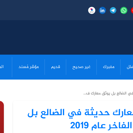
لل
مفبرك
غير صحيح
قديم
مؤشر مُسند
ال
ي الضالع بل يوثق معارك ف...
معارك حديثة في الضالع بل
ر عام 2019