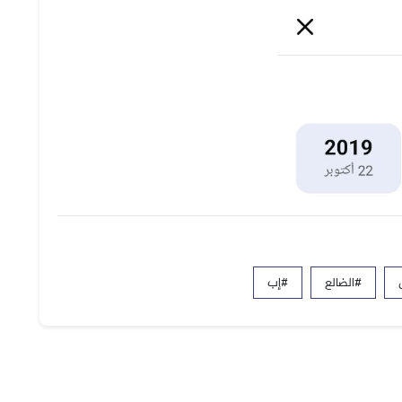
#الضالع
#إب