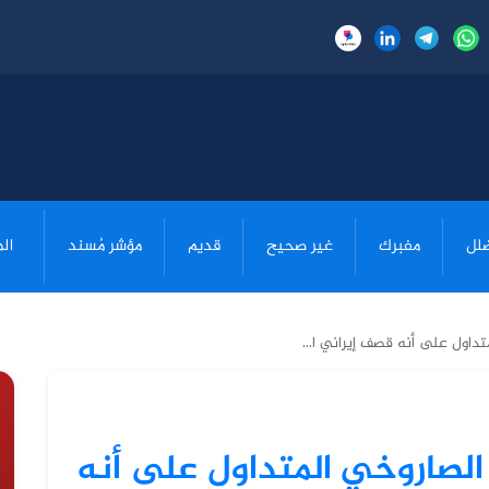
لل
مفبرك
غير صحيح
قديم
مؤشر مُسند
ال
داول على أنه قصف إيراني ا...
الصاروخي المتداول على أنه