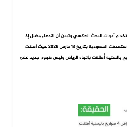
خدام أدوات البحث العكسي وتبيّن أن الادعاء مضلل إذ
يعود المقطع الأصلي إلى مشاهد لشظايا صواريخ استهدفت السعودية بتاريخ 18 مارس 2026 حيث أعلنت
ريخ بالستية أُطلقت باتجاه الرياض وليس هجوم جديد على