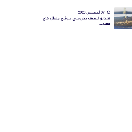
07 أغسطس 2026
فيديو لقصف صاروخي حوثي مضلل في
صعد...