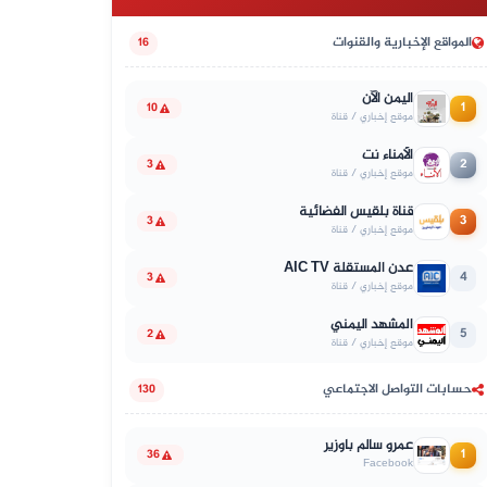
المواقع الإخبارية والقنوات
16
اليمن الآن
1
10
موقع إخباري / قناة
الأمناء نت
2
3
موقع إخباري / قناة
قناة بلقيس الفضائية
3
3
موقع إخباري / قناة
عدن المستقلة AIC TV
4
3
موقع إخباري / قناة
المشهد اليمني
5
2
موقع إخباري / قناة
حسابات التواصل الاجتماعي
130
عمرو سالم باوزير
1
36
Facebook