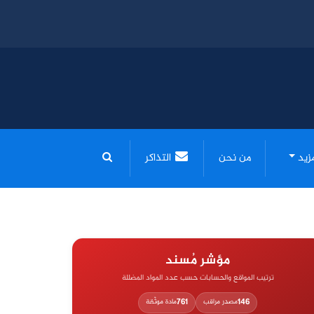
مزيد
من نحن
التذاكر
مؤشر مُسند
ترتيب المواقع والحسابات حسب عدد المواد المضللة
761
146
مصدر مراقب
مادة موثّقة