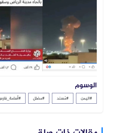
الوسوم
#اليمن
#مُسند
#مضلل
#أسامة_فارس