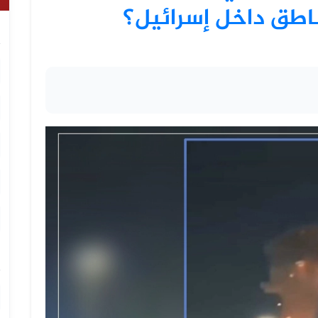
طق داخل إسرائيل؟