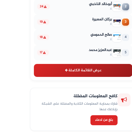
أبوخالد الناخبي
2
24
X
بركان المسيرة
3
19
X
صالح الحمومي
4
18
X
عبدالعزيز محمد
5
17
X
عرض القائمة الكاملة
كافح المعلومات المضللة
شارك بمحاربة المعلومات الكاذبة والمضللة على الشبكة
بإبلاغك عنها.
بلغ عن ادعاء