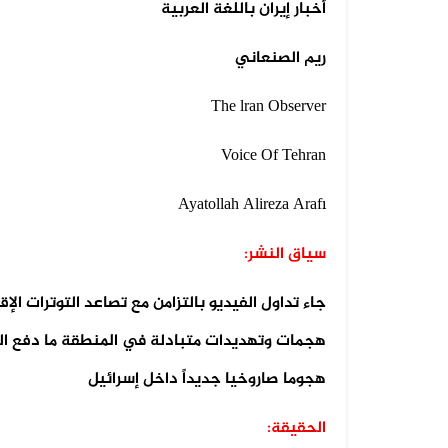
أخبار إيران باللغة العربية
07 أغسطس 2026
ريم الصنعاني
فيديو لقصف صاروخي حوثي مضلل في
صعد...
The lran Observer
Voice Of Tehran
Ayatollah Alireza Araf
ı
سياق النشر:
جاء تداول الفيديو بالتزامن مع تصاعد التوترات ا
هجمات وتهديدات متبادلة في المنطقة ما دفع الع
هجوما صاروخيا جديداً داخل إسرائيل
الحقيقة: