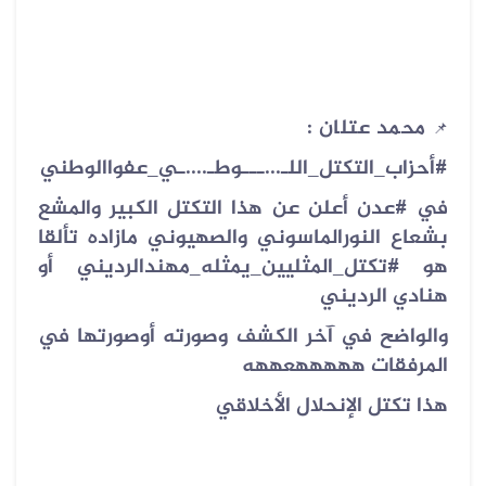
محمد عتلان :
📌
#أحزاب_التكتل_اللـ...ـــوطـ....ـي_عفواالوطني
في
#عدن أعلن عن هذا التكتل الكبير والمشع
بشعاع النورالماسوني والصهيوني مازاده تألقا
هو
#تكتل_المثليين_يمثله_مهندالرديني أو
هنادي الرديني
والواضح في آخر الكشف وصورته أوصورتها في
المرفقات هههههعههه
هذا تكتل الإنحلال الأخلاقي