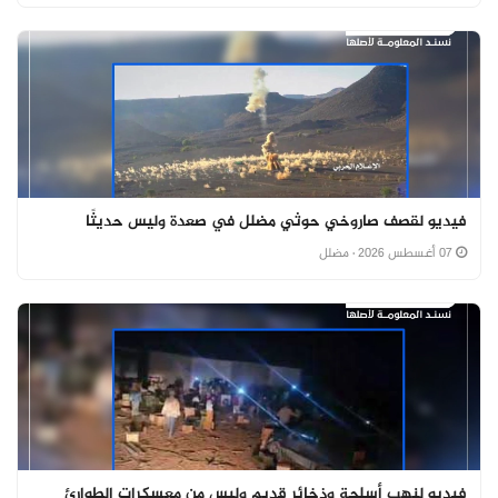
فيديو لقصف صاروخي حوثي مضلل في صعدة وليس حديثًا
07 أغسطس 2026
· مضلل
فيديو لنهب أسلحة وذخائر قديم وليس من معسكرات الطوارئ