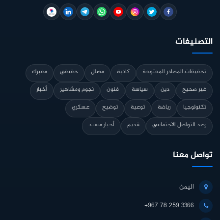
التصنيفات
تحقيقات المصادر المفتوحة
كاذبة
مضلل
حقيقي
مفبرك
غير صحيح
دين
سياسة
فنون
نجوم ومشاهير
أخبار
تكنولوجيا
رياضة
توعية
توضيح
عسكري
رصد التواصل الاجتماعي
قديم
أخبار مسند
تواصل معنا
اليمن
+967 78 259 3366