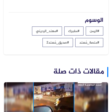
الوسوم
#اليمن
#مفبرك
#مهند_الرديني
#منصة_مُسند
#صديق_مُسند2
مقالات ذات صلة