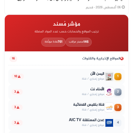
06 أغسطس 2026
· قديم
مؤشر مُسند
ترتيب المواقع والحسابات حسب عدد المواد المضللة
761
146
مصدر مراقب
مادة موثّقة
المواقع الإخبارية والقنوات
16
اليمن الآن
1
10
موقع إخباري / قناة
الأمناء نت
2
3
موقع إخباري / قناة
قناة بلقيس الفضائية
3
3
موقع إخباري / قناة
عدن المستقلة AIC TV
4
3
موقع إخباري / قناة