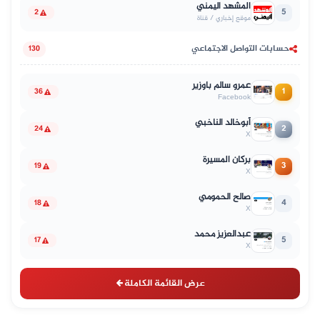
المشهد اليمني
5
2
موقع إخباري / قناة
حسابات التواصل الاجتماعي
130
عمرو سالم باوزير
1
36
Facebook
أبوخالد الناخبي
2
24
X
بركان المسيرة
3
19
X
صالح الحمومي
4
18
X
عبدالعزيز محمد
5
17
X
عرض القائمة الكاملة