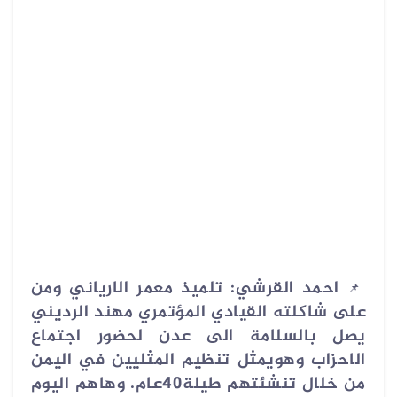
احمد القرشي: تلميذ معمر الارياني ومن
📌
على شاكلته القيادي المؤتمري مهند الرديني
يصل بالسلامة الى عدن لحضور اجتماع
الاحزاب وهويمثل تنظيم المثليين في اليمن
من خلال تنشئتهم طيلة40عام. وهاهم اليوم