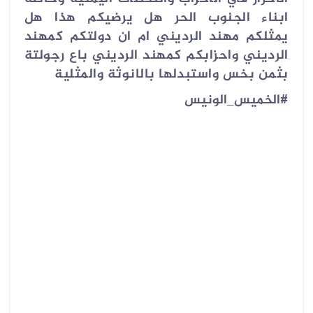
ابناء الجنوب الحر هل يرضيكم هذا هل
يمثلكم مهند الرديني ام ان دولتكم كمهند
الرديني واحزابكم كمهند الرديني باع رجولتة
بثمن بخس واستبدلها بالانوثة والمثلية
#الخميس_الونيس
ᅠ