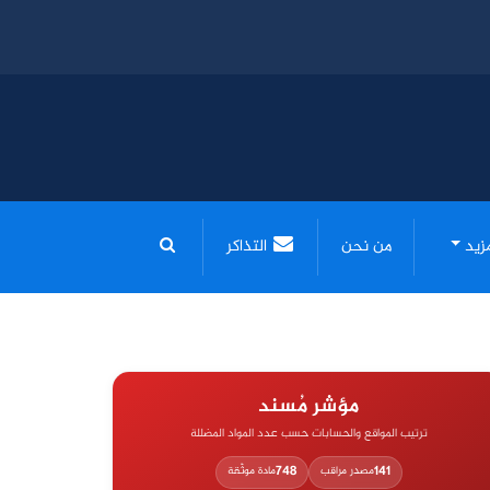
مزيد
من نحن
التذاكر
مؤشر مُسند
ترتيب المواقع والحسابات حسب عدد المواد المضللة
748
141
مصدر مراقب
مادة موثّقة