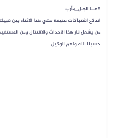
اندلاع اشتباكات عنيفة حتي هذا الاثناء بين قبي
من يشعل نار هذا الاحداث والاقتتال ومن المستف
07 أغسطس 2026
الفيديو المتداول لحرائق أرامكو قدي...
حسبنا الله ونعم الوكيل
07 أغسطس 2026
فيديو لقصف صاروخي حوثي مضلل في
صعد...
06 أغسطس 2026
فيديو لنهب أسلحة وذخائر قديم وليس...
06 أغسطس 2026
فيديو زُعم أنه يُظهر دخول أرتال عس...