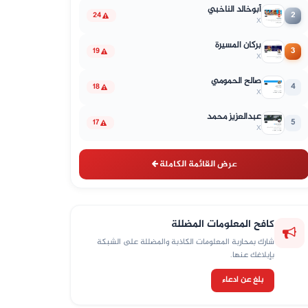
أبوخالد الناخبي
2
24
X
بركان المسيرة
3
19
X
صالح الحمومي
4
18
X
عبدالعزيز محمد
5
17
X
عرض القائمة الكاملة
كافح المعلومات المضللة
شارك بمحاربة المعلومات الكاذبة والمضللة على الشبكة
بإبلاغك عنها.
بلغ عن ادعاء