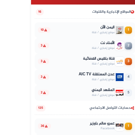
المواقع الإخبارية والقنوات
16
اليمن الآن
1
10
موقع إخباري / قناة
الأمناء نت
2
3
موقع إخباري / قناة
قناة بلقيس الفضائية
3
3
موقع إخباري / قناة
عدن المستقلة AIC TV
4
3
موقع إخباري / قناة
المشهد اليمني
5
2
موقع إخباري / قناة
حسابات التواصل الاجتماعي
125
عمرو سالم باوزير
1
36
Facebook