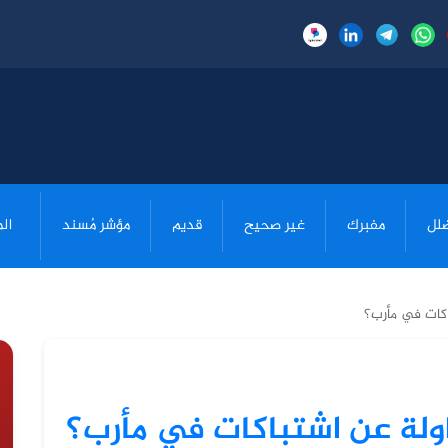
لل
مفبرك
غير صحيح
قديم
مؤشر مُسند
ال
اكات في مأرب؟
اولة عن اشتباكات في مأرب؟