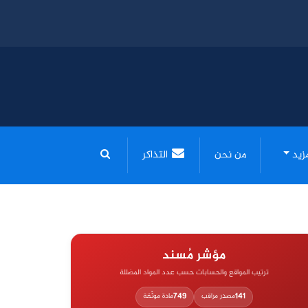
مزيد
من نحن
التذاكر
مؤشر مُسند
ترتيب المواقع والحسابات حسب عدد المواد المضللة
749
141
مصدر مراقب
مادة موثّقة