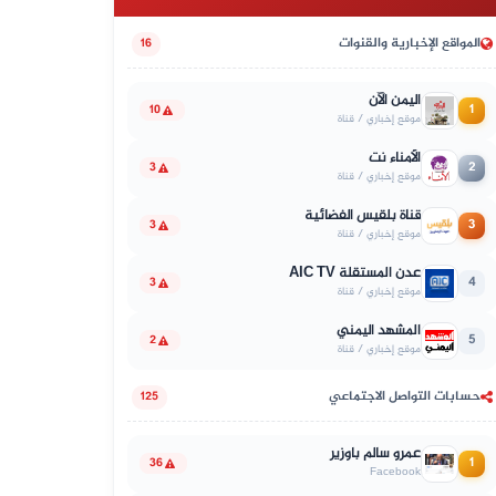
المواقع الإخبارية والقنوات
16
اليمن الآن
1
10
موقع إخباري / قناة
الأمناء نت
2
3
موقع إخباري / قناة
قناة بلقيس الفضائية
3
3
موقع إخباري / قناة
عدن المستقلة AIC TV
4
3
موقع إخباري / قناة
المشهد اليمني
5
2
موقع إخباري / قناة
حسابات التواصل الاجتماعي
125
عمرو سالم باوزير
1
36
Facebook