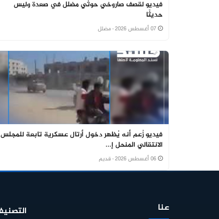
فيديو لقصف صاروخي حوثي مضلل في صعدة وليس
حديثًا
07 أغسطس 2026
· مضلل
فيديو زُعم أنه يُظهر دخول أرتال عسكرية تابعة للمجلس
الانتقالي المنحل إ...
06 أغسطس 2026
· قديم
عنا
التصنيف