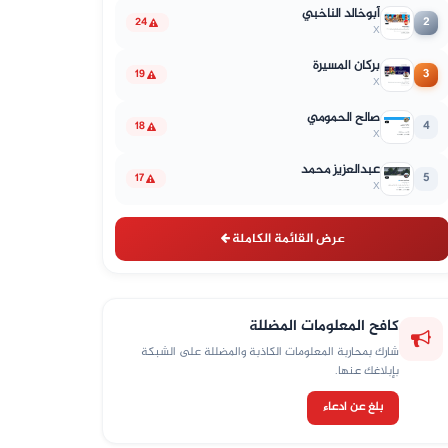
أبوخالد الناخبي
2
24
X
بركان المسيرة
3
19
X
صالح الحمومي
4
18
X
عبدالعزيز محمد
5
17
X
عرض القائمة الكاملة
كافح المعلومات المضللة
شارك بمحاربة المعلومات الكاذبة والمضللة على الشبكة
بإبلاغك عنها.
بلغ عن ادعاء