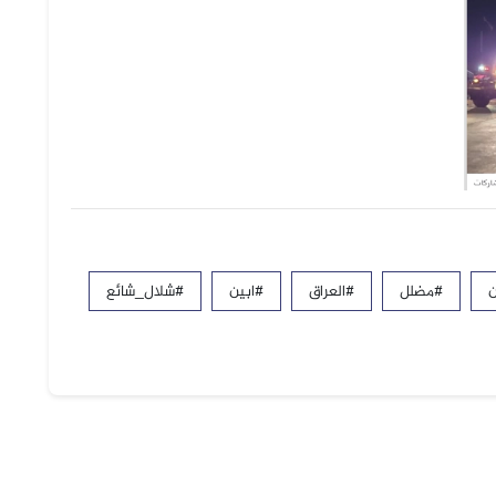
ن
#مضلل
#العراق
#ابين
#شلال_شائع