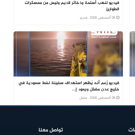
فيديو لنهب أسلحة وذخائر قديم وليس من معسكرات
الطوارئ
06 أغسطس 2026
· قديم
فيديو زُعم أنه يُظهر استهداف سفينة نفط سعودية في
خليج عدن مضلل ويعود إ...
06 أغسطس 2026
· مضلل
ات
تواصل معنا