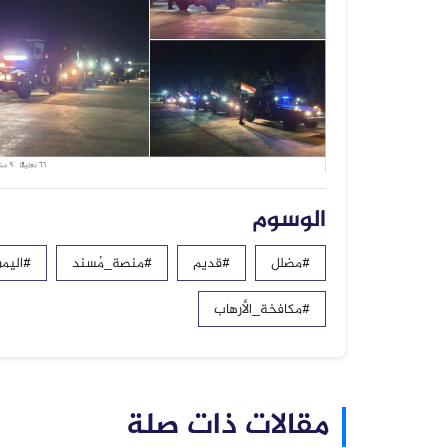
الوسوم
#مضلل
#قديم
#منصة_مُسند
#اليم
#مكافخة_الأرهاب
مقالات ذات صلة