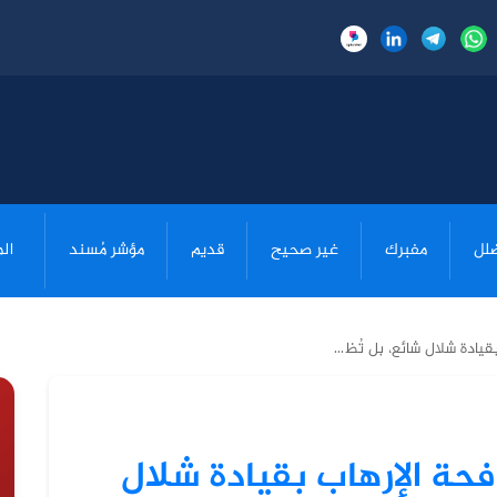
لل
مفبرك
غير صحيح
قديم
مؤشر مُسند
ال
قيادة شلال شائع، بل تُظ...
فحة الإرهاب بقيادة شلال