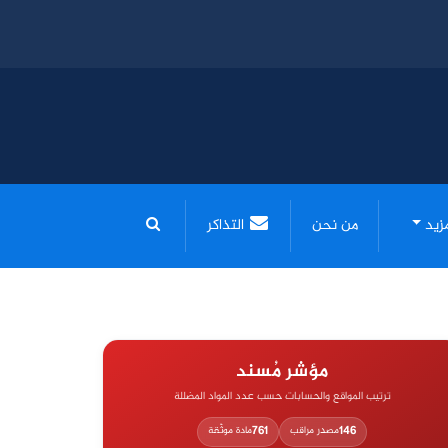
مزيد
من نحن
التذاكر
مؤشر مُسند
ترتيب المواقع والحسابات حسب عدد المواد المضللة
761
146
مصدر مراقب
مادة موثّقة