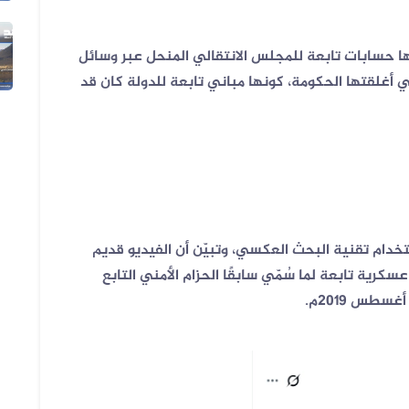
05 أغسطس 2026
ها حسابات تابعة للمجلس الانتقالي المنحل عبر وسائل
الفيديو المتداول لتعزيزات ألوية ال...
ي أغلقتها الحكومة، كونها مباني تابعة للدولة كان قد
خدام تقنية البحث العكسي، وتبيّن أن الفيديو قديم
ية تابعة لما سُمّي سابقًا الحزام الأمني التابع