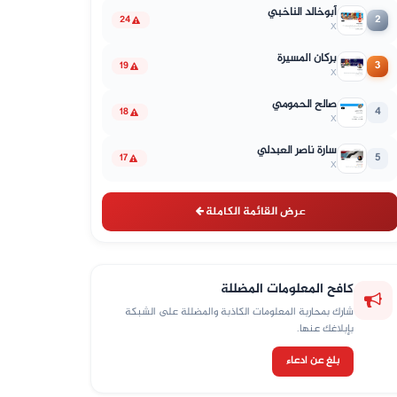
أبوخالد الناخبي
2
24
X
بركان المسيرة
3
19
X
صالح الحمومي
4
18
X
سارة ناصر العبدلي
5
17
X
عرض القائمة الكاملة
كافح المعلومات المضللة
شارك بمحاربة المعلومات الكاذبة والمضللة على الشبكة
بإبلاغك عنها.
بلغ عن ادعاء