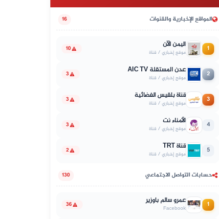
المواقع الإخبارية والقنوات
16
اليمن الآن
1
10
موقع إخباري / قناة
عدن المستقلة AIC TV
2
3
موقع إخباري / قناة
قناة بلقيس الفضائية
3
3
موقع إخباري / قناة
الأمناء نت
4
3
موقع إخباري / قناة
قناة TRT
5
2
موقع إخباري / قناة
حسابات التواصل الاجتماعي
130
عمرو سالم باوزير
1
36
Facebook