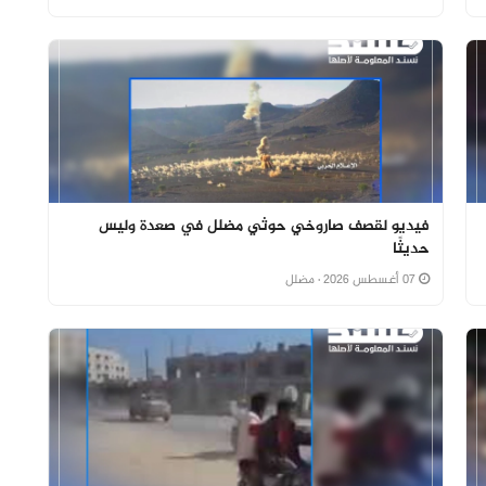
فيديو لقصف صاروخي حوثي مضلل في صعدة وليس
حديثًا
07 أغسطس 2026
· مضلل