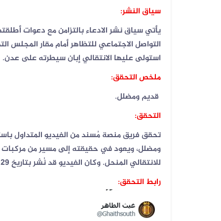
سياق النشر:
07 أغسطس 2026
يأتي سياق نشر الادعاء بالتزامن مع دعوات أطلقت
فيديو لقصف صاروخي حوثي مضلل في
صعد...
التواصل الاجتماعي للتظاهر أمام مقار المجلس الت
استولى عليها الانتقالي إبان سيطرته على عدن.
ملخص التحقق:
قديم ومضلل.
التحقق:
تحقق فريق منصة مُسند من الفيديو المتداول باست
ومضلل، ويعود في حقيقته إلى مسير من مركبات عسكر
للانتقالي المنحل. وكان الفيديو قد نُشر بتاريخ 29 أغسطس 2019م.
رابط التحقق: