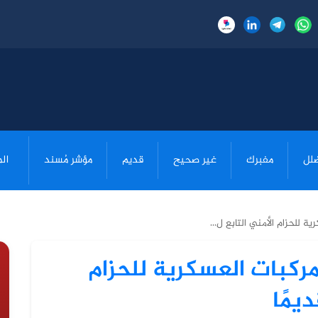
لل
مفبرك
غير صحيح
قديم
مؤشر مُسند
ال
 للحزام الأمني التابع ل...
ركبات العسكرية للحزام
يمًا