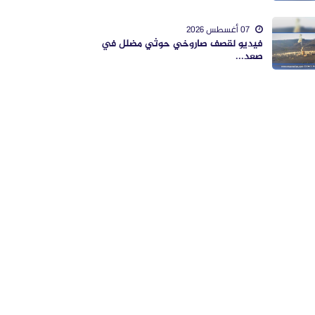
07 أغسطس 2026
فيديو لقصف صاروخي حوثي مضلل في
صعد...