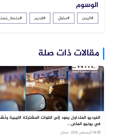
الوسوم
#اليمن
#مضلل
#قديم
#منصة_مُسند
مقالات ذات صلة
الفيديو المتداول يعود إلى القوات المشتركة الليبية ونُشر
في يونيو الماض...
08 أغسطس 2026
· مضلل