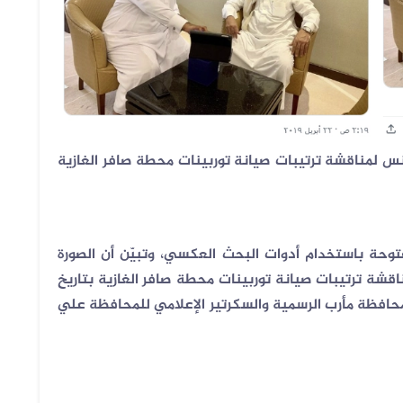
س لمناقشة ترتيبات صيانة توربينات محطة صافر الغازية
توحة باستخدام أدوات البحث العكسي، وتبيّن أن الصورة
شة ترتيبات صيانة توربينات محطة صافر الغازية بتاريخ
لى صفحة محافظة مأرب الرسمية والسكرتير الإعلامي للمحافظة علي