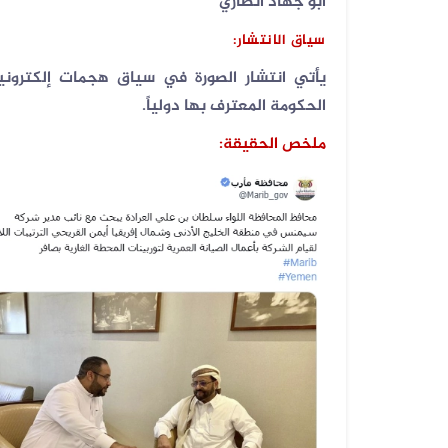
ابو جهاد انصاري
سياق الانتشار:
04 أغسطس 2026
الفيديو المتداول لانزلاق طائرة أمر...
يأتي انتشار الصورة في سياق هجمات إلكترون
الحكومة المعترف بها دولياً.
ملخص الحقيقة: