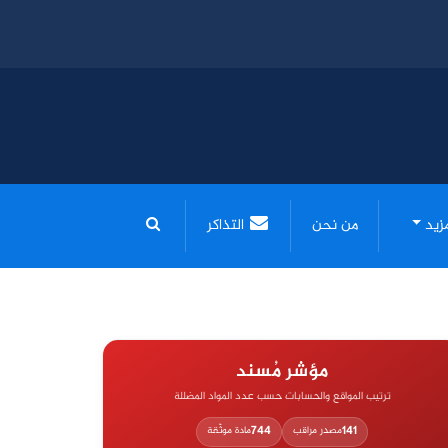
مزيد
من نحن
التذاكر
مؤشر مُسند
ترتيب المواقع والحسابات حسب عدد المواد المضللة
744
141
مصدر مراقب
مادة موثّقة