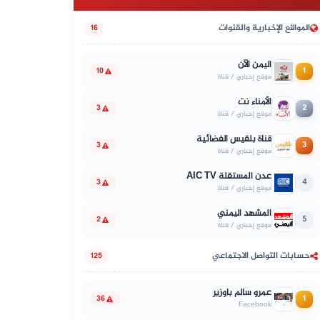
المواقع الإخبارية والقنوات
16
اليمن الآن
1
10
موقع إخباري / قناة
الأمناء نت
2
3
موقع إخباري / قناة
قناة بلقيس الفضائية
3
3
موقع إخباري / قناة
عدن المستقلة AIC TV
4
3
موقع إخباري / قناة
المشهد اليمني
5
2
موقع إخباري / قناة
حسابات التواصل الاجتماعي
125
عمرو سالم باوزير
1
36
Facebook