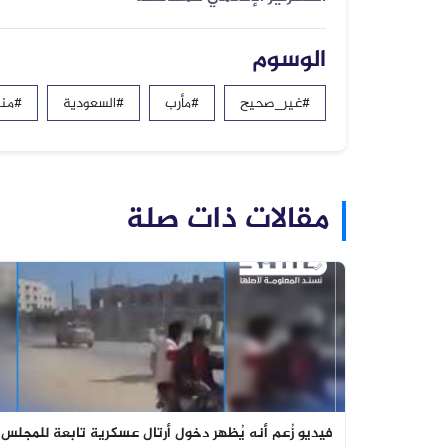
الوسوم
#غير_صحيح
#مأرب
#السعودية
#منص
مقالات ذات صلة
فيديو زُعم أنه يُظهر دخول أرتال عسكرية تابعة للمجلس