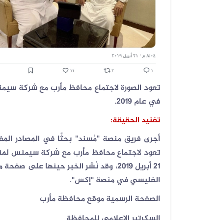
تعود الصورة لاجتماع محافظ مأرب مع شركة سيمن
في عام 2019.
تفنيد الحقيقة:
أجرى فريق منصة "مُسند" بحثًا في المصادر المف
تعود لاجتماع محافظ مأرب مع شركة سيمنس لمناق
21 أبريل 2019، وقد نُشر الخبر حينها ع
الغليسي في منصة "إكس".
الصفحة الرسمية موقع محافظة مأرب
السكرتير الإعلامي للمحافظة