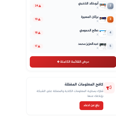
أبوخالد الناخبي
2
24
X
بركان المسيرة
3
19
X
صالح الحمومي
4
18
X
عبدالعزيز محمد
5
17
X
عرض القائمة الكاملة
كافح المعلومات المضللة
شارك بمحاربة المعلومات الكاذبة والمضللة على الشبكة
بإبلاغك عنها.
بلغ عن ادعاء