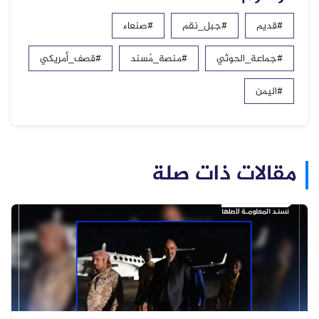
#قديم
#جبل_نقم
#صنعاء
#جماعة_الحوثي
#منصة_مُسند
#قصف_أمريكي
#اليمن
مقالات ذات صلة