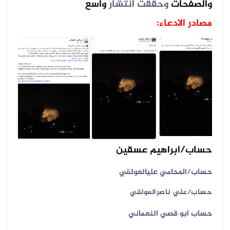
والصفحات
وحققت انتشار
واسع
مصادر الادعاء:
حساب/ابراهيم عسقين
حساب/المحامي عليالعولقي
حساب/علي ناصرالعولقي
حساب ابو قصي النعماني