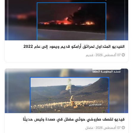
الفيديو المتداول لحرائق أرامكو قديم ويعود إلى عام 2022
07 أغسطس 2026
· قديم
فيديو لقصف صاروخي حوثي مضلل في صعدة وليس حديثًا
07 أغسطس 2026
· مضلل