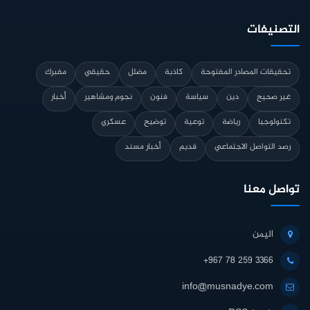
التصنيفات
تحقيقات المصادر المفتوحة
كاذبة
مضلل
حقيقي
مفبرك
غير صحيح
دين
سياسة
فنون
نجوم ومشاهير
أخبار
تكنولوجيا
رياضة
توعية
توضيح
عسكري
رصد التواصل الاجتماعي
قديم
أخبار مسند
تواصل معنا
اليمن
+967 78 259 3366
info@musnadye.com