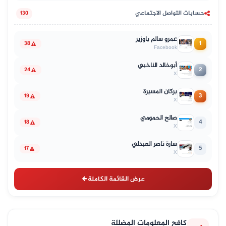
حسابات التواصل الاجتماعي
130
عمرو سالم باوزير
1
38
Facebook
أبوخالد الناخبي
2
24
X
بركان المسيرة
3
19
X
صالح الحمومي
4
18
X
سارة ناصر العبدلي
5
17
X
عرض القائمة الكاملة
كافح المعلومات المضللة