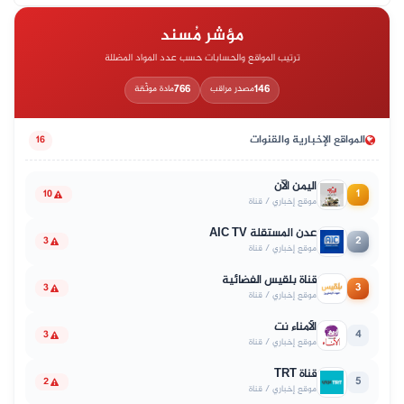
مؤشر مُسند
ترتيب المواقع والحسابات حسب عدد المواد المضللة
766
146
مصدر مراقب
مادة موثّقة
المواقع الإخبارية والقنوات
16
اليمن الآن
1
10
موقع إخباري / قناة
عدن المستقلة AIC TV
2
3
موقع إخباري / قناة
قناة بلقيس الفضائية
3
3
موقع إخباري / قناة
الأمناء نت
4
3
موقع إخباري / قناة
قناة TRT
5
2
موقع إخباري / قناة