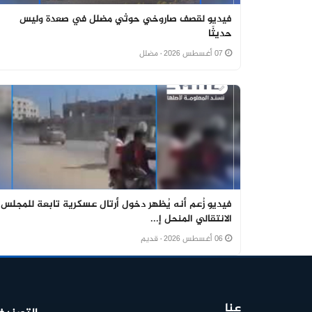
فيديو لقصف صاروخي حوثي مضلل في صعدة وليس
حديثًا
07 أغسطس 2026
· مضلل
فيديو زُعم أنه يُظهر دخول أرتال عسكرية تابعة للمجلس
الانتقالي المنحل إ...
06 أغسطس 2026
· قديم
عنا