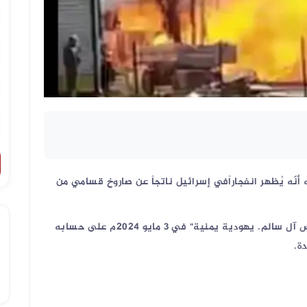
ّه يُظهر انفجاراًفي إسرائيل ناتجاً عن صاروخ قسامي من
أبرز من روج لهذا الفيديو حساب باسم "روزان قباص آل سالم. يهودية يمنية" في 3 مايو 2024م على حسابه
.