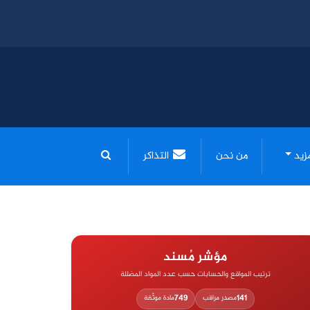
مزيد
من نحن
التذاكر
مؤشر مُسند
ترتيب المواقع والحسابات حسب عدد المواد المضللة
749
141
مصدر مراقب
مادة موثّقة