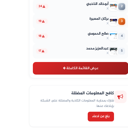
أبوخالد الناخبي
2
24
X
بركان المسيرة
3
19
X
صالح الحمومي
4
18
X
عبدالعزيز محمد
5
17
X
عرض القائمة الكاملة
كافح المعلومات المضللة
شارك بمحاربة المعلومات الكاذبة والمضللة على الشبكة
بإبلاغك عنها.
بلغ عن ادعاء