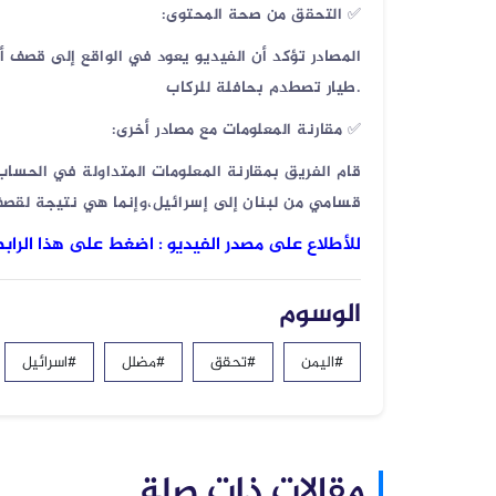
✅
التحقق من صحة المحتوى
:
06 أغسطس 2026
فيديو لنهب أسلحة وذخائر قديم وليس...
.
طيار تصطدم بحافلة للركاب
✅
مقارنة المعلومات مع مصادر أخرى
:
قام الفريق بمقارنة المعلومات المتداولة في الحسا
قسامي من لبنان إلى إسرائيل،وإنما هي نتيجة لقصف
للأطلاع على مصدر الفيديو : اضغط على هذا الراب
الوسوم
#اليمن
#تحقق
#مضلل
#اسرائيل
مقالات ذات صلة