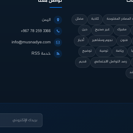
ات
تواصل معنا
المصادر المفتوحة
كاذبة
مضلل
اليمن
مفبرك
غير صحيح
دين
+967 78 259 3366
فنون
نجوم ومشاهير
أخبار
info@musnadye.com
ا
رياضة
توعية
توضيح
خدمة RSS
رصد التواصل الاجتماعي
قديم
ند