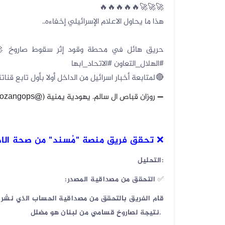
🚀🚀🚀🔥🔥🔥🔥🔥
هذا ما يحاول الاعلام الإسرائيلي إخفاءه..
حريق هائل في محطة وقود إثر سقوط صاروخ 
07 أغسطس 2026
#الهلال_التعاون
#الاتحاد_ابها
الخبر والتصميم مفبركان وقناة المهر...
🔴لمتابعة أخبار اسرائيل من الداخل أولا بأول تابع قناتنا
— روزان قباص ال سالم. يهودية يمنية (@rozangops)
07 أغسطس 2026
الفيديوهان المتداولان قديمان أحدهم...
تحقق فريق منصة "مُسند" من صحة الاد
❌
07 أغسطس 2026
:
التحليل
الفيديو المتداول لحرائق أرامكو قدي...
✅
التحقق من مصداقية المصدر
:
07 أغسطس 2026
قام الفريق بالتحقق من مصداقية الحساب الذي نشر ال
فيديو لقصف صاروخي حوثي مضلل في
.
نتيجة لصاروخ قسامي من لبنان هو مضلل
صعد...