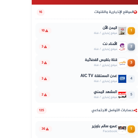
المواقع الإخبارية والقنوات
16
اليمن الآن
1
10
موقع إخباري / قناة
الأمناء نت
2
3
موقع إخباري / قناة
قناة بلقيس الفضائية
3
3
موقع إخباري / قناة
عدن المستقلة AIC TV
4
3
موقع إخباري / قناة
المشهد اليمني
5
2
موقع إخباري / قناة
حسابات التواصل الاجتماعي
125
عمرو سالم باوزير
1
36
Facebook