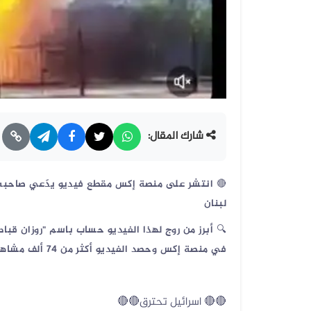
شارك المقال:
🔴
انتشر على منصة إكس مقطع فيديو يدّعي صاحبه أن
لبنان
🔍
في منصة إكس وحصد الفيديو أكثر من 74 ألف مشاهدة
🔴🔴 اسرائيل تحترق🔴🔴