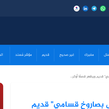
لل
مفبرك
غير صحيح
قديم
مؤشر مُسند
ال
" قديم ويظهر قصفًا أوكر...
ل بصاروخ قسامي" قديم