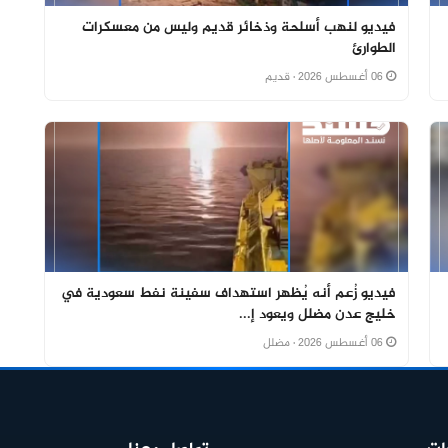
فيديو لنهب أسلحة وذخائر قديم وليس من معسكرات
الطوارئ
06 أغسطس 2026
· قديم
فيديو زُعم أنه يُظهر استهداف سفينة نفط سعودية في
خليج عدن مضلل ويعود إ...
06 أغسطس 2026
· مضلل