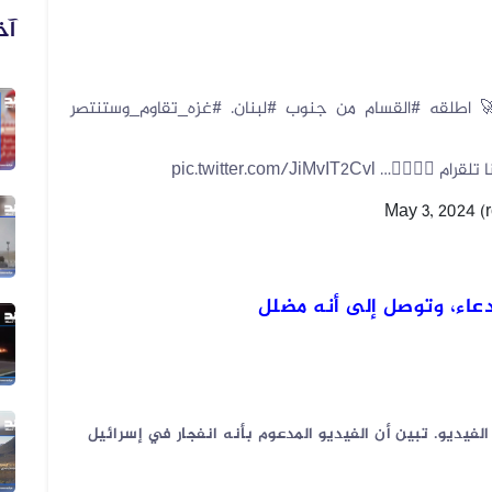
آخ
 اطلقه
#القسام
من جنوب
#لبنان
.
#غزه_تقاوم_وستنتصر
06 أغسطس 2026
فيديو زُعم أنه يُظهر دخول أرتال عس...
 تلقرام 👇🏻👇🏻…
pic.twitter.com/JiMvIT2Cvl
May 3, 2024
06 أغسطس 2026
فيديو زُعم أنه يُظهر استهداف سفينة...
عاء، وتوصل إلى أنه مضلل
05 أغسطس 2026
الفيديو المتداول لقصف الرياض قديم...
فيديو. تبين أن الفيديو المدعوم بأنه انفجار في إسرائيل
05 أغسطس 2026
الفيديو المتداول لتعزيزات ألوية ال...