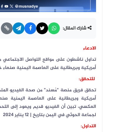
شارك المقال:
الادعاء
تداول ناشطون على مواقع التواصل الاجتماعي مش
أمريكية وبريطانية على العاصمة اليمنية صنعاء خ
للتحقق:
تحقق فريق منصة "مُسند" من صحة الفيديو المتد
أمريكية وبريطانية على العاصمة اليمنية صنع
العكسي، تبين أن الفيديو قديم ويعود إلى اللح
لجماعة الحوثي في اليمن بتاريخ | 12 يناير 2024
التداول: