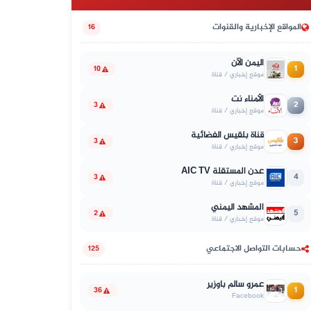
المواقع الإخبارية والقنوات
16
اليمن الآن
1
10
موقع إخباري / قناة
الأمناء نت
2
3
موقع إخباري / قناة
قناة بلقيس الفضائية
3
3
موقع إخباري / قناة
عدن المستقلة AIC TV
4
3
موقع إخباري / قناة
المشهد اليمني
5
2
موقع إخباري / قناة
حسابات التواصل الاجتماعي
125
عمرو سالم باوزير
1
36
Facebook