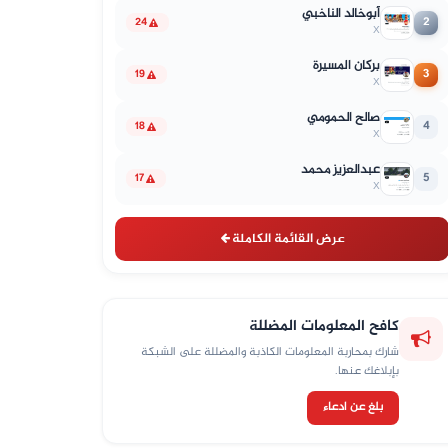
أبوخالد الناخبي
2
24
X
بركان المسيرة
3
19
X
صالح الحمومي
4
18
X
عبدالعزيز محمد
5
17
X
عرض القائمة الكاملة
كافح المعلومات المضللة
شارك بمحاربة المعلومات الكاذبة والمضللة على الشبكة
بإبلاغك عنها.
بلغ عن ادعاء