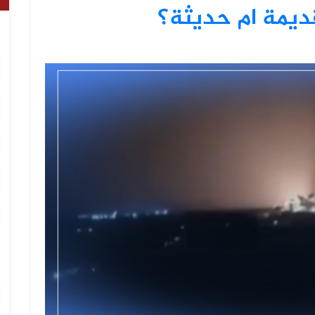
قديمة ام حديثة؟