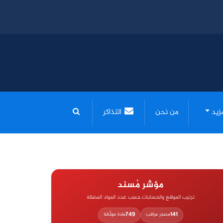
مزيد
من نحن
التذاكر
مؤشر مُسند
ترتيب المواقع والحسابات حسب عدد المواد المضللة
749
141
مصدر مراقب
مادة موثّقة