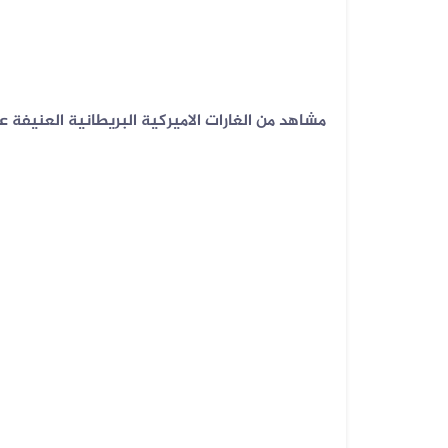
06 أغسطس 2026
فيديو لنهب أسلحة وذخائر قديم وليس...
مشاهد من الغارات الاميركية البريطانية العنيفة 