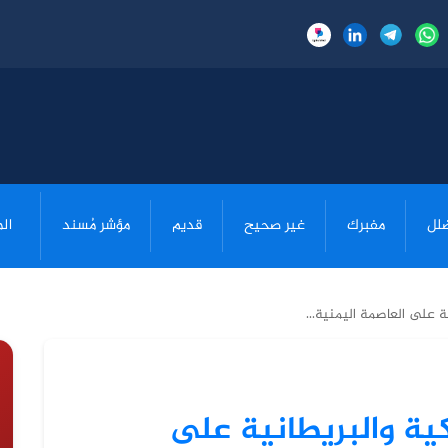
لل
مفبرك
غير صحيح
قديم
مؤشر مُسند
ال
ية على العاصمة اليمنية...
كية والبريطانية على