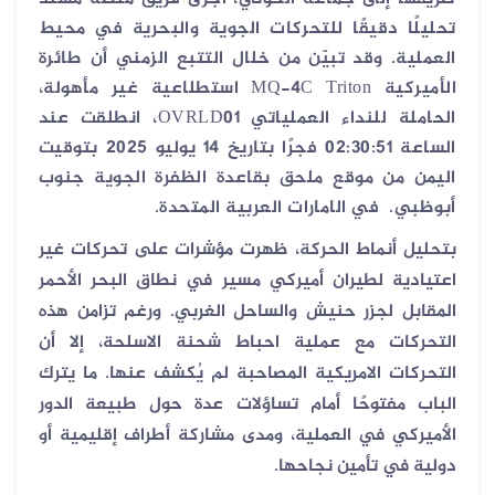
تحليلًا دقيقًا للتحركات الجوية والبحرية في محيط
العملية. وقد تبيّن من خلال التتبع الزمني أن طائرة
الأميركية
MQ-4C Triton
استطلاعية غير مأهولة،
الحاملة للنداء العملياتي
OVRLD01
، انطلقت عند
الساعة
02:30:51
فجرًا بتاريخ 14 يوليو 2025 بتوقيت
اليمن من موقع ملحق بقاعدة الظفرة الجوية جنوب
أبوظبي
.
في الامارات العربية المتحدة.
بتحليل أنماط الحركة، ظهرت مؤشرات على تحركات غير
اعتيادية لطيران أميركي مسير في نطاق البحر الأحمر
المقابل لجزر حنيش والساحل الغربي. ورغم تزامن هذه
التحركات مع عملية احباط شحنة الاسلحة، إلا أن
التحركات الامريكية المصاحبة لم يُكشف عنها. ما يترك
الباب مفتوحًا أمام تساؤلات عدة حول طبيعة الدور
الأميركي في العملية، ومدى مشاركة أطراف إقليمية أو
دولية في تأمين نجاحها.