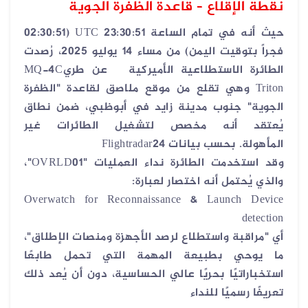
نقطة الإقلاع – قاعدة الظفرة الجوية
حيث أنه في تمام الساعة 23:30:51
UTC
(02:30:51
فجراً بتوقيت اليمن) من مساء 14 يوليو 2025، رُصدت
الطائرة الاستطلاعية الأميركية
عن طري
MQ-4C
Triton
وهي تقلع من موقع ملاصق لقاعدة "الظفرة
الجوية" جنوب مدينة زايد في أبوظبي، ضمن نطاق
يُعتقد أنه مخصص لتشغيل الطائرات غير
المأهولة
.
بحسب بيانات
Flightradar24
وقد استخدمت الطائرة نداء العمليات
"OVRLD01"
،
والذي يُحتمل أنه اختصار لعبارة
:
Overwatch for Reconnaissance & Launch Device
detection
أي "مراقبة واستطلاع لرصد الأجهزة ومنصات الإطلاق"،
ما يوحي بطبيعة المهمة التي تحمل طابعًا
استخباراتيًا بحريًا عالي الحساسية، دون أن يُعد ذلك
تعريفًا رسميًا للنداء