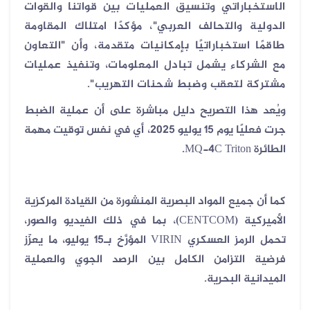
الاستخباراتي وتنسيق العمليات بين قواتنا والقوات
الدولية والتحالف العربي"، مؤكدًا امتلاك المقاومة
طاقمًا استخباراتيًا بإمكانيات متقدمة، وأن "التعاون
مع الشركاء يشمل تبادل المعلومات، وتنفيذ عمليات
مشتركة لتعقب وضبط شحنات التهريب".
ويُعد هذا التصريح دليل مباشرة على أن عملية الضبط
جرت فعليًا يوم 15 يوليو 2025، أي في نفس توقيت مهمة
الطائرة MQ-4C Triton.
كما أن جميع المواد البصرية المنشورة من القيادة المركزية
الأميركية (CENTCOM)، بما في ذلك الفيديو والصور،
تحمل الرمز العسكري VIRIN المؤرَّخ بـ15 يوليو، ما يعزّز
فرضية التزامن الكامل بين الرصد الجوي والعملية
الميدانية البحرية.