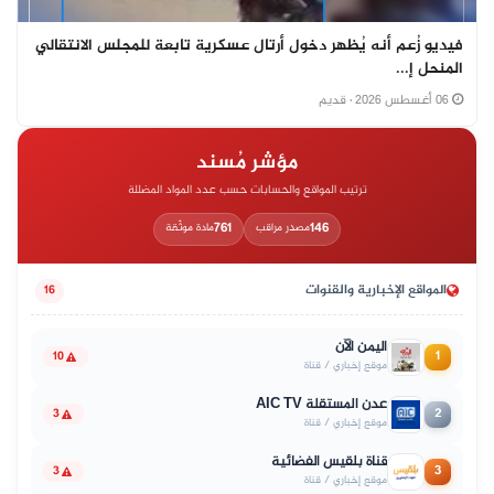
فيديو زُعم أنه يُظهر دخول أرتال عسكرية تابعة للمجلس الانتقالي
المنحل إ...
06 أغسطس 2026
· قديم
مؤشر مُسند
ترتيب المواقع والحسابات حسب عدد المواد المضللة
761
146
مصدر مراقب
مادة موثّقة
المواقع الإخبارية والقنوات
16
اليمن الآن
1
10
موقع إخباري / قناة
عدن المستقلة AIC TV
2
3
موقع إخباري / قناة
قناة بلقيس الفضائية
3
3
موقع إخباري / قناة