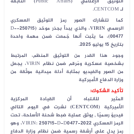
التوثيق الإعلامي
(Public Affairs)
التابعة
لـ
CENTCOM.
كما تتشارك الصور رمز التوثيق العسكري
الرسمي
VIRIN
، والذي يبدأ بجذر موحّد
(250715-D-
00477)
، ما يثبت أنها جُمعت ضمن مهمة واحدة
بتاريخ
15
يوليو 2025
.
وجود هذا القدر من التوثيق المنظم، المرتبط
بشخصية عسكرية ومُرقم ضمن نظام
VIRIN
، يجعل
من الصور والفيديو بمثابة
أدلة ميدانية موثّقة من
وزارة الدفاع الأميركية
تأكيد الشكوك:
المثير للانتباه أن القيادة المركزية
الأميركية
(CENTCOM)
نشرت في اليوم التالي
فيديوً رسميًا
, يوثق عملية ضبط شحنة الأسلحة، تحت
الرمز العسكري
VIRIN: 250715-D-D0477-2022
، وهو
رمز يدل على أرشفة رسمية ضمن نظام وزارة الدفاع