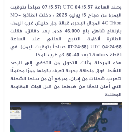
وعند الساعة 04:15:57
UTC
(07:15:57 صباحاً بتوقيت
اليمن) من صباح 15 يوليو 2025 ، دخلت الطائرة
MQ-
4C Triton
المجال البحري قبالة جزر حنيش غرب اليمن،
بارتفاع شاهق بلغ 46,000 قدم. بعد دقائق، فعّلت
الطائرة أنظمة التتبع العلني عند الساعة
04:24:58
UTC
(07:24:58 صباحاً بتوقيت اليمن)، في
نقطة حساسة تبعد 40–50 كم غرب المخا
.
هذه المرحلة مثلت التحول من التخفي إلى الرصد
النشط، فوق منطقة بحرية تُعرف بكونها ممرًا محتملًا
لتهريب شحنات من إيران، ويرجّح أن من بينها الشحنة
التي أُعلن لاحقًا عن ضبطها من قِبل قوات المقاومة
الوطنية