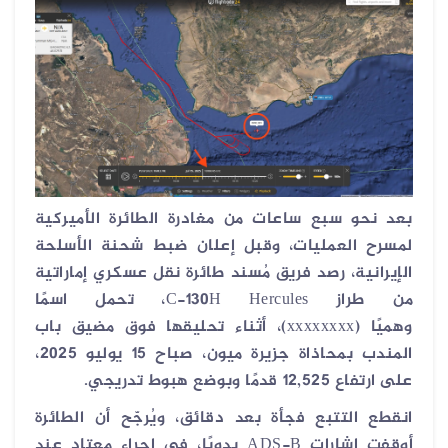
بعد نحو سبع ساعات من مغادرة الطائرة الأميركية
لمسرح العمليات، وقبل إعلان ضبط شحنة الأسلحة
الإيرانية، رصد فريق مُسند طائرة نقل عسكري إماراتية
من طراز
C-130H Hercules
، تحمل اسمًا
وهميًا
(xxxxxxxx)
، أثناء تحليقها فوق مضيق باب
المندب بمحاذاة جزيرة ميون، صباح 15 يوليو 2025،
على ارتفاع 12,525 قدمًا وبوضع هبوط تدريجي
.
انقطع التتبع فجأة بعد دقائق، ويُرجّح أن الطائرة
أوقفت إشارات
ADS-B
يدويًا، في إجراء معتاد عند