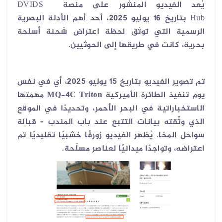
يُعد الفيديو المنشور على منصة
DVIDS
Hub
بتاريخ
16
يوليو 2025
، أحد أهم الأدلة البصرية
الرسمية التي توثق لحظة اعتراض شحنة أسلحة
بحرية، كانت في طريقها إلى الحوثيين
.
تم تصوير الفيديو بتاريخ
15
يوليو 2025
، أي
في نفس
يوم تنفيذ الطائرة الأميركية
MQ-4C Triton
مهمتها
الاستخباراتية في البحر الأحمر
، وتحديدًا في الموقع
الذي وثّقته بيانات التتبع عند
باب المندب – قبالة
سواحل المخا
.
يُظهر الفيديو زورقًا خشبيًا تقليديًا تم
اعتراضه، وتواجدًا ميدانيًا لعناصر مسلّحة
.