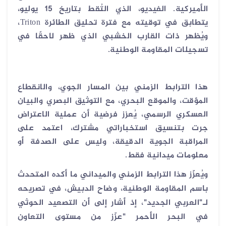
الأميركية. الفيديو، الذي التُقط بتاريخ 15 يوليو،
يتطابق في توقيته مع فترة تحليق الطائرة
Triton
،
ويُظهر ذات القارب الخشبي الذي ظهر لاحقًا في
تسجيلات المقاومة الوطنية
.
هذا الترابط الزمني بين المسار الجوي، والانقطاع
المؤقت، والموقع البحري، مع التوثيق البصري والبيان
العسكري الرسمي، يُعزز فرضية أن عملية الاعتراض
جرت بتنسيق استخباراتي مشترك، اعتمد على
المراقبة الجوية الدقيقة، وليس على الصدفة أو
معلومات ميدانية فقط
.
ويُعزّز هذا الترابط الزمني والميداني ما أكده المتحدث
باسم المقاومة الوطنية، وضاح الدبيش، في تصريحه
لـ"العربي الجديد"
، إذ أشار إلى أن التصعيد الحوثي
في البحر الأحمر "عزّز من مستوى التعاون