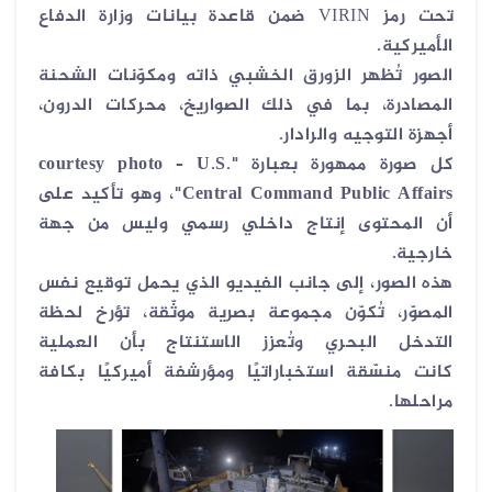
تحت رمز
VIRIN
ضمن قاعدة بيانات وزارة الدفاع
الأميركية
.
الصور تُظهر الزورق الخشبي ذاته ومكوّنات الشحنة
المصادرة، بما في ذلك الصواريخ، محركات الدرون،
أجهزة التوجيه والرادار
.
كل صورة ممهورة بعبارة
"courtesy photo – U.S.
Central Command Public Affairs"
، وهو تأكيد على
أن المحتوى إنتاج داخلي رسمي وليس من جهة
خارجية
.
هذه الصور، إلى جانب الفيديو الذي يحمل توقيع نفس
المصوّر، تُكوّن مجموعة بصرية موثّقة، تؤرخ لحظة
التدخل البحري وتُعزز الاستنتاج بأن العملية
كانت
منسّقة استخباراتيًا ومؤرشفة أميركيًا بكافة
مراحلها
.