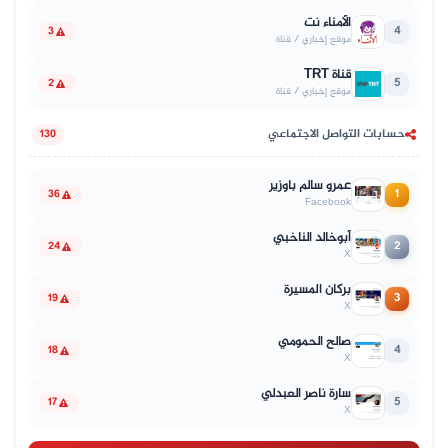
الأمناء نت
4
3
موقع إخباري / قناة
قناة TRT
5
2
موقع إخباري / قناة
حسابات التواصل الاجتماعي
130
عمرو سالم باوزير
1
36
Facebook
أبوخالد الناخبي
2
24
X
بركان المسيرة
3
19
X
صالح الحمومي
4
18
X
سارة ناصر العبدلي
5
17
X