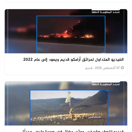
الفيديو المتداول لحرائق أرامكو قديم ويعود إلى عام 2022
07 أغسطس 2026
· قديم
فيديو لقصف صاروخي حوثي مضلل في صعدة وليس حديثًا