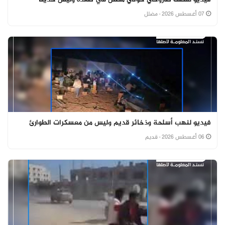
07 أغسطس 2026
· مضلل
فيديو لنهب أسلحة وذخائر قديم وليس من معسكرات الطوارئ
06 أغسطس 2026
· قديم