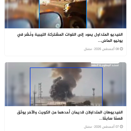
الفيديو المتداول يعود إلى القوات المشتركة الليبية ونُشر في
يونيو الماض...
08 أغسطس 2026
· مضلل
الفيديوهان المتداولان قديمان أحدهما من الكويت والآخر يوثق
قصفًا سابقًا...
07 أغسطس 2026
· مضلل