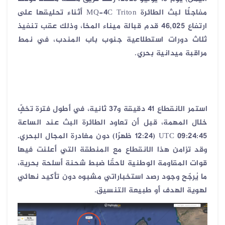
مفاجئًا لبث الطائرة
MQ-4C Triton
أثناء تحليقها على
ارتفاع 46,025 قدم قبالة ميناء المخا، وذلك عقب تنفيذ
ثلاث دورات استطلاعية جنوب باب المندب، في نمط
مراقبة ميدانية بحري
.
استمر الانقطاع 41 دقيقة و37 ثانية، في أطول فترة تخفٍّ
خلال المهمة، قبل أن تعاود الطائرة البث عند الساعة
09:24:45
UTC
(12:24 ظهرًا) دون مغادرة المجال البحري.
وقد تزامن هذا الانقطاع مع المنطقة التي أعلنت فيها
قوات المقاومة الوطنية لاحقًا ضبط شحنة أسلحة بحرية،
ما يُرجّح وجود رصد استخباراتي مشبوه دون تأكيد نهائي
لهوية الهدف أو طبيعة التنسيق
.