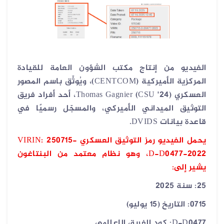
الفيديو من إنتاج مكتب الشؤون العامة للقيادة
المركزية الأميركية
(CENTCOM)
، ويُوثّق باسم المصور
العسكري
Thomas Gagnier (CSU '24)
، أحد أفراد فريق
التوثيق الميداني الأميركي، والمسجّل رسميًا في
قاعدة بيانات
DVIDS.
يحمل الفيديو رمز التوثيق العسكري
VIRIN: 250715-
D-D0477-2022
، وهو نظام معتمد من البنتاغون
يشير إلى
:
25:
سنة 2025
0715:
التاريخ (15 يوليو)
D-D0477:
كود الفريق الإعلامي