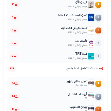
اليمن الآن
1
10
موقع إخباري / قناة
عدن المستقلة AIC TV
2
3
موقع إخباري / قناة
قناة بلقيس الفضائية
3
3
موقع إخباري / قناة
الأمناء نت
4
3
موقع إخباري / قناة
قناة TRT
5
2
موقع إخباري / قناة
حسابات التواصل الاجتماعي
125
عمرو سالم باوزير
1
36
Facebook
أبوخالد الناخبي
2
24
X
بركان المسيرة
3
19