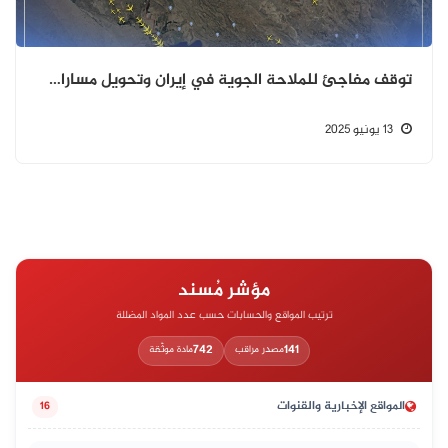
توقف مفاجئ للملاحة الجوية في إيران وتحويل مسارات طائرات مدنية عقب قصف إسرائيلي
13 يونيو 2025
مؤشر مُسند
ترتيب المواقع والحسابات حسب عدد المواد المضللة
742
141
مصدر مراقب
مادة موثّقة
المواقع الإخبارية والقنوات
16