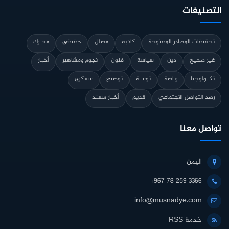
التصنيفات
تحقيقات المصادر المفتوحة
كاذبة
مضلل
حقيقي
مفبرك
غير صحيح
دين
سياسة
فنون
نجوم ومشاهير
أخبار
تكنولوجيا
رياضة
توعية
توضيح
عسكري
رصد التواصل الاجتماعي
قديم
أخبار مسند
تواصل معنا
اليمن
+967 78 259 3366
info@musnadye.com
خدمة RSS