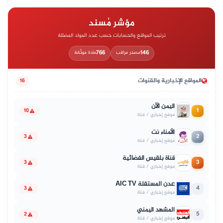
مؤشر مُسند
ترتيب المواقع والحسابات حسب عدد المواد المضللة
766
146
مصدر مراقب
مادة موثّقة
المواقع الإخبارية والقنوات
16
اليمن الآن
1
10
موقع إخباري / قناة
الأمناء نت
2
3
موقع إخباري / قناة
قناة بلقيس الفضائية
3
3
موقع إخباري / قناة
عدن المستقلة AIC TV
4
3
موقع إخباري / قناة
المشهد اليمني
5
2
موقع إخباري / قناة