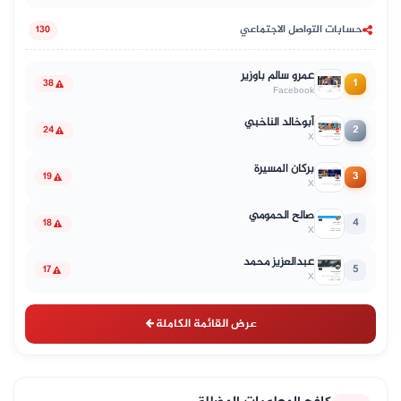
حسابات التواصل الاجتماعي
130
عمرو سالم باوزير
1
38
Facebook
أبوخالد الناخبي
2
24
X
بركان المسيرة
3
19
X
صالح الحمومي
4
18
X
عبدالعزيز محمد
5
17
X
عرض القائمة الكاملة