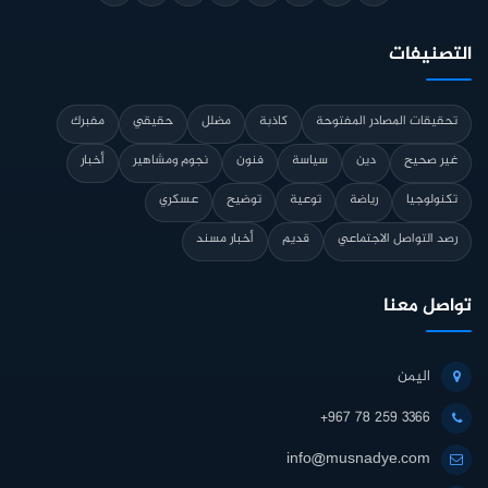
التصنيفات
تحقيقات المصادر المفتوحة
كاذبة
مضلل
حقيقي
مفبرك
غير صحيح
دين
سياسة
فنون
نجوم ومشاهير
أخبار
تكنولوجيا
رياضة
توعية
توضيح
عسكري
رصد التواصل الاجتماعي
قديم
أخبار مسند
تواصل معنا
اليمن
+967 78 259 3366
info@musnadye.com