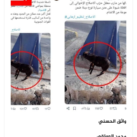
واثق الحسني
محمد العولقي