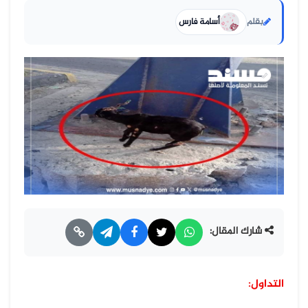
بقلم
أسامة فارس
شارك المقال:
التداول: