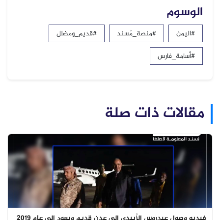
الوسوم
#اليمن
#منصة_مُسند
#قديم_ومضلل
#أسامة_فارس
مقالات ذات صلة
فيديو وصول عيدروس الزُبيدي إلى عدن قديم ويعود إلى عام 2019