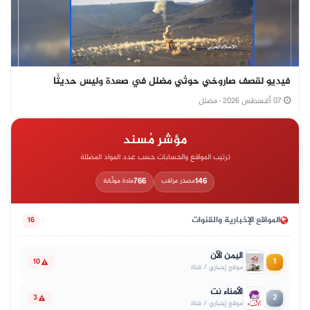
فيديو لقصف صاروخي حوثي مضلل في صعدة وليس حديثًا
07 أغسطس 2026
· مضلل
مؤشر مُسند
ترتيب المواقع والحسابات حسب عدد المواد المضللة
766
146
مصدر مراقب
مادة موثّقة
المواقع الإخبارية والقنوات
16
اليمن الآن
1
10
موقع إخباري / قناة
الأمناء نت
2
3
موقع إخباري / قناة