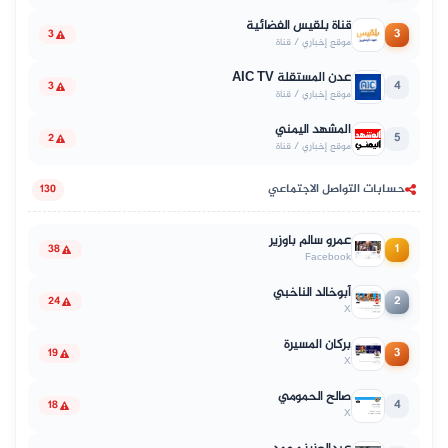
قناة بلقيس الفضائية
3
3
موقع إخباري / قناة
عدن المستقلة AIC TV
4
3
موقع إخباري / قناة
المشهد اليمني
5
2
موقع إخباري / قناة
حسابات التواصل الاجتماعي
130
عمرو سالم باوزير
1
38
Facebook
أبوخالد الناخبي
2
24
X
بركان المسيرة
3
19
X
صالح الحمومي
4
18
X