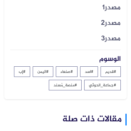
مصدر1
مصدر2
مصدر3
الوسوم
#قديم
#اسد
#صنعاء
#اليمن
#إب
#جماعة_الحوثي
#منصة_مُسند
مقالات ذات صلة