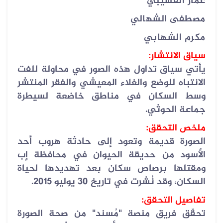
عمار القشيبي
مصطفى الشهالي
مكرم الشهابي
سياق الانتشار
:
يأتي سياق تداول هذه الصور في محاولة للفت
الانتباه للوضع والغلاء المعيشي والفقر المنتشر
وسط السكان في مناطق خاضعة لسيطرة
جماعة الحوثي
.
ملخص التحقق
:
الصورة قديمة وتعود إلى حادثة هروب أحد
الأسود من حديقة الحيوان في محافظة إب
ومقتلها برصاص سكان بعد تهديدها لحياة
السكان، وقد نُشرت في تاريخ 30 يوليو 2015
.
تفاصيل التحقق
:
تحقّق فريق منصة "مُسند" من صحة الصورة