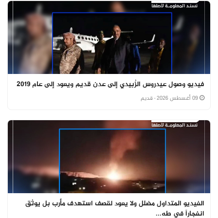
فيديو وصول عيدروس الزُبيدي إلى عدن قديم ويعود إلى عام 2019
09 أغسطس 2026
· قديم
الفيديو المتداول مضلل ولا يعود لقصف استهدف مأرب بل يوثق
انفجاراً في طه...