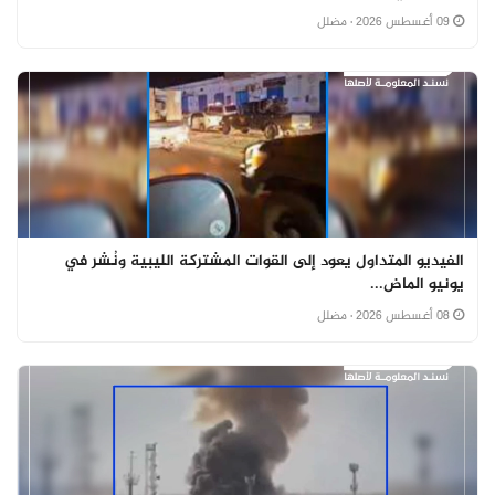
09 أغسطس 2026
· مضلل
الفيديو المتداول يعود إلى القوات المشتركة الليبية ونُشر في
يونيو الماض...
08 أغسطس 2026
· مضلل