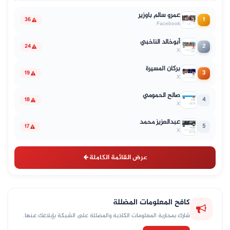
عمرو سالم باوزير
1
36
Facebook
أبوخالد الناخبي
2
24
X
بركان المسيرة
3
19
X
صالح الحمومي
4
18
X
عبدالعزيز محمد
5
17
X
عرض القائمة الكاملة
كافح المعلومات المضللة
شارك بمحاربة المعلومات الكاذبة والمضللة على الشبكة بإبلاغك عنها.