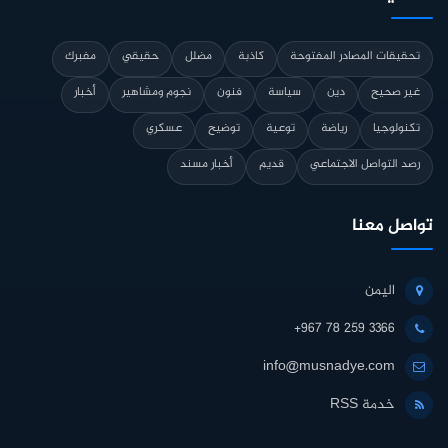
تحقيقات المصادر المفتوحة
كاذبة
مضلل
حقيقي
مفبرك
غير صحيح
دين
سياسة
فنون
نجوم ومشاهير
أخبار
تكنولوجيا
رياضة
توعية
توضيح
عسكري
رصد التواصل الاجتماعي
قديم
أخبار مسند
تواصل معنا
اليمن
+967 78 259 3366
info@musnadye.com
خدمة RSS