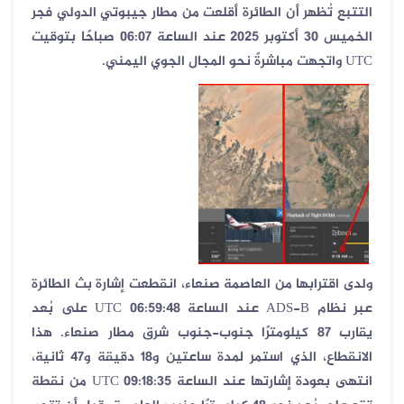
التتبع تُظهر أن الطائرة أقلعت من مطار جيبوتي الدولي فجر
الخميس
30
أكتوبر 2025 عند الساعة
06:07
صباحًا بتوقيت
UTC
واتجهت مباشرةً نحو المجال الجوي اليمني
.
ولدى اقترابها من العاصمة صنعاء، انقطعت إشارة بث الطائرة
عبر نظام
ADS-B
عند الساعة
06:59:48 UTC
على بُعد
يقارب
87
كيلومترًا جنوب-جنوب شرق مطار صنعاء
.
هذا
الانقطاع، الذي استمر لمدة ساعتين و18 دقيقة و47 ثانية،
انتهى بعودة إشارتها عند الساعة
09:18:35 UTC
من نقطة