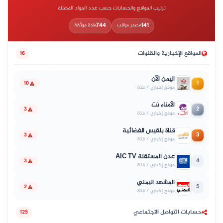
ترتيب المواقع والحسابات حسب عدد المواد المضللة
744
141
مصدر مراقب
مادة موثّقة
المواقع الإخبارية والقنوات
16
اليمن الآن
1
10
موقع إخباري / قناة
الأمناء نت
2
3
موقع إخباري / قناة
قناة بلقيس الفضائية
3
3
موقع إخباري / قناة
عدن المستقلة AIC TV
4
3
موقع إخباري / قناة
المشهد اليمني
5
2
موقع إخباري / قناة
حسابات التواصل الاجتماعي
125