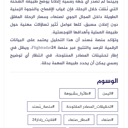
وبينما لم تُصدر أي جهة رسمية إعلانًا يوضح طبيعة الشحنة
التي نُقلت خلال الرحلة، فإن غياب الإفصاح، والفجوة الزمنية
الطويلة داخل المجال الجوي لصنعاء، ومسار الرحلة المغلق
دون إعلان مسبق، كلها عوامل تُثير تساؤلات مهنية حول
طبيعة العملية وأهدافها اللوجستية
.
وتؤكد منصة مُسند أن هذا التحليل يعتمد على البيانات
الرقمية للرصد والتتبع عبر منصة
Flightradar24
، ويظل في
إطار تحقيقات المصادر المفتوحة، في انتظار أي توضيح
رسمي يمكن أن يحدد طبيعة المهمة بدقة
.
الوسوم
#اليمن
#طائرة_مشبوهة
#تحقيقات_المصادر المفتوحة
#منصة_مُسند
#صنعاء
#مطار_صنعاء
#فلايت_رادار24