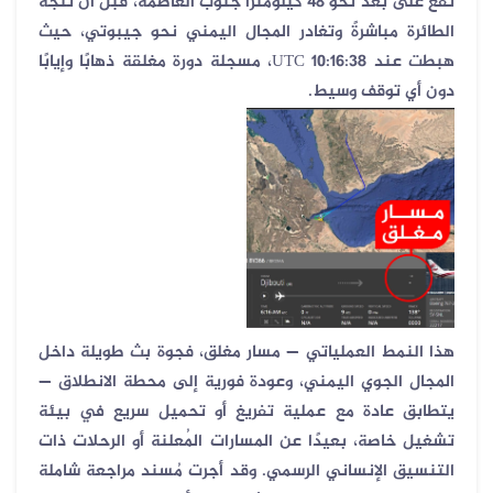
تقع على بُعد نحو
48
كيلومترًا جنوب العاصمة، قبل أن تتجه
الطائرة مباشرةً وتغادر المجال اليمني نحو جيبوتي، حيث
هبطت عند
10:16:38 UTC
، مسجلة دورة مغلقة ذهابًا وإيابًا
دون أي توقف وسيط
.
هذا النمط العملياتي — مسار مغلق، فجوة بث طويلة داخل
المجال الجوي اليمني، وعودة فورية إلى محطة الانطلاق —
يتطابق عادة مع عملية تفريغ أو تحميل سريع في بيئة
تشغيل خاصة، بعيدًا عن المسارات المُعلنة أو الرحلات ذات
التنسيق الإنساني الرسمي. وقد أجرت مُسند مراجعة شاملة