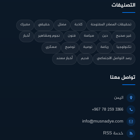
التصنيفات
تحقيقات المصادر المفتوحة
كاذبة
مضلل
حقيقي
مفبرك
غير صحيح
دين
سياسة
فنون
نجوم ومشاهير
أخبار
تكنولوجيا
رياضة
توعية
توضيح
عسكري
رصد التواصل الاجتماعي
قديم
أخبار مسند
تواصل معنا
اليمن
+967 78 259 3366
info@musnadye.com
خدمة RSS