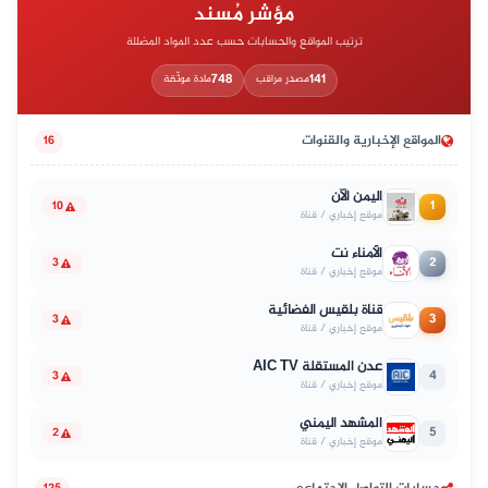
مؤشر مُسند
ترتيب المواقع والحسابات حسب عدد المواد المضللة
748
141
مصدر مراقب
مادة موثّقة
المواقع الإخبارية والقنوات
16
اليمن الآن
1
10
موقع إخباري / قناة
الأمناء نت
2
3
موقع إخباري / قناة
قناة بلقيس الفضائية
3
3
موقع إخباري / قناة
عدن المستقلة AIC TV
4
3
موقع إخباري / قناة
المشهد اليمني
5
2
موقع إخباري / قناة