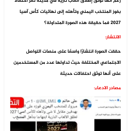
زُعم أنها توثق إطلاق ألعاب نارية في مدينة تعز احتفالًا
بفوز المنتخب اليمني وتأهله إلى نهائيات كأس آسيا
2027 فما حقيقة هذه الصورة المتداولة؟
الانتشار:
حققت الصورة انتشارًا واسعًا على منصات التواصل
الاجتماعي المختلفة حيث تداولها عدد من المستخدمين
على أنها توثق احتفالات حديثة
مصادر الادعاء: