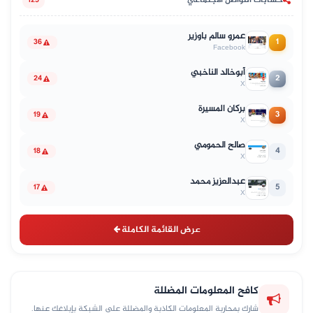
حسابات التواصل الاجتماعي
125
عمرو سالم باوزير
1
36
Facebook
أبوخالد الناخبي
2
24
X
بركان المسيرة
3
19
X
صالح الحمومي
4
18
X
عبدالعزيز محمد
5
17
X
عرض القائمة الكاملة
كافح المعلومات المضللة
شارك بمحاربة المعلومات الكاذبة والمضللة على الشبكة بإبلاغك عنها.