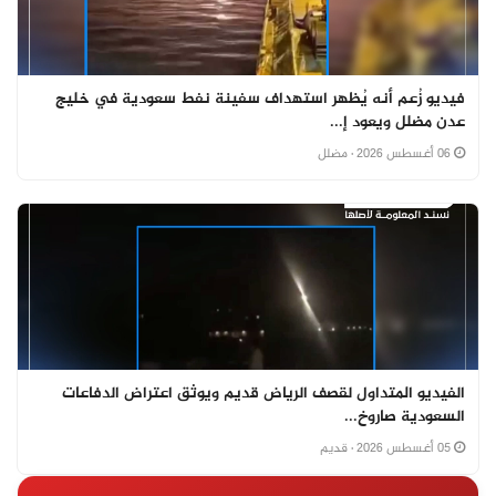
فيديو زُعم أنه يُظهر استهداف سفينة نفط سعودية في خليج
عدن مضلل ويعود إ...
06 أغسطس 2026
· مضلل
الفيديو المتداول لقصف الرياض قديم ويوثق اعتراض الدفاعات
السعودية صاروخ...
05 أغسطس 2026
· قديم