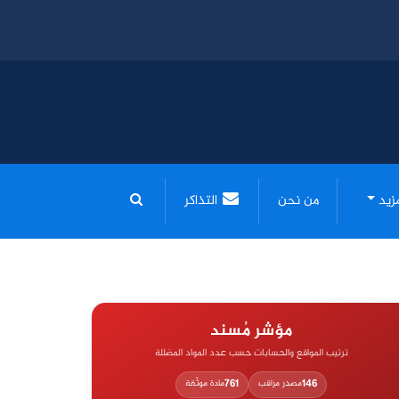
مزيد
من نحن
التذاكر
مؤشر مُسند
ترتيب المواقع والحسابات حسب عدد المواد المضللة
761
146
مصدر مراقب
مادة موثّقة