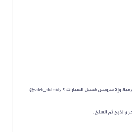
ا سرويس غسيل السيارات ؟ ‎@saleh_alobaidy
ر والذبح ثم السلخ .