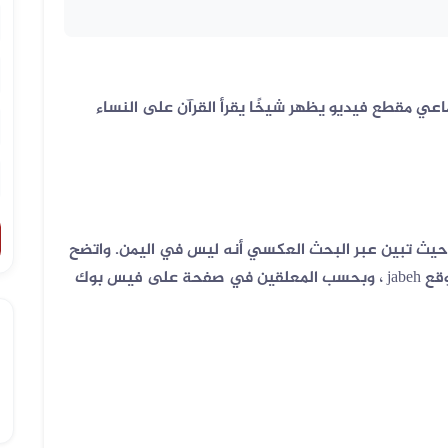
عي مقطع فيديو يظهر شيخًا يقرأ القرآن على النساء
حيث تبين عبر البحث العكسي أنه ليس في اليمن. واتضح
أن المقطع نُشر لأول مرة في 2 فبراير 2018 على موقع jabeh ، وبحسب المعلقين في صفحة على فيس بوك