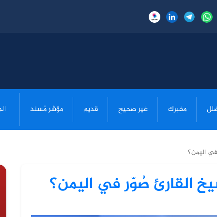
لل
مفبرك
غير صحيح
قديم
مؤشر مُسند
ال
 في اليمن؟
خ القارئ صُوّر في اليمن؟