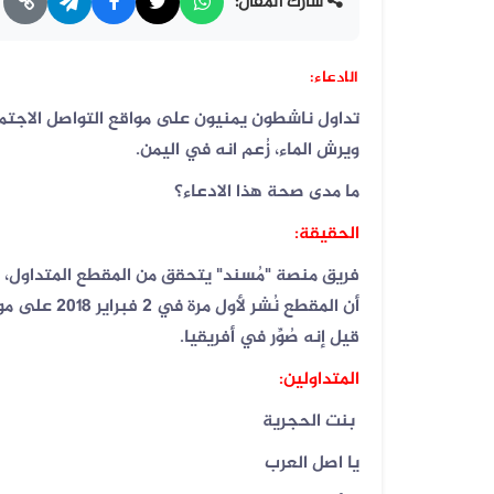
شارك المقال:
الادعاء:
تداول ناشطون يمنيون على مواقع التواصل الاجتما
ويرش الماء، زُعم انه في اليمن.
ما مدى صحة هذا الادعاء؟
الحقيقة:
فريق منصة "مُسند" يتحقق من المقطع المتداول، 
قيل إنه صُوِّر في أفريقيا.
المتداولين:
بنت الحجرية
‏يا اصل العرب