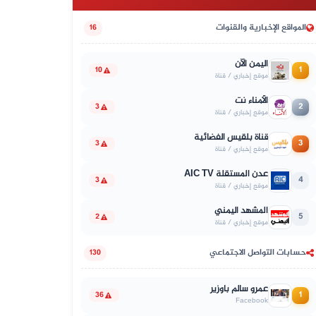
المواقع الإخبارية والقنوات
16
اليمن الآن
1
10
موقع إخباري / قناة
الأمناء نت
2
3
موقع إخباري / قناة
قناة بلقيس الفضائية
3
3
موقع إخباري / قناة
عدن المستقلة AIC TV
4
3
موقع إخباري / قناة
المشهد اليمني
5
2
موقع إخباري / قناة
حسابات التواصل الاجتماعي
130
عمرو سالم باوزير
1
36
Facebook