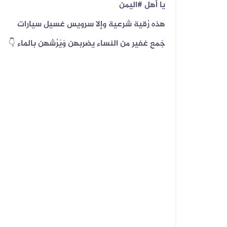
يا أهل ‎#اليمن
هذه رُقية شرعية وإلا سرويس غسيل سيارات
جَمع غفير من النساء يضربهن وَيَرُشهن بالماء 👇
08 أغسطس 2026
الفيديو المتداول يعود إلى القوات ا...
07 أغسطس 2026
الخبر والتصميم مفبركان وقناة المهر...
07 أغسطس 2026
الفيديوهان المتداولان قديمان أحدهم...
07 أغسطس 2026
الفيديو المتداول لحرائق أرامكو قدي...