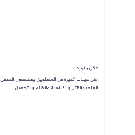
07 أغسطس 2026
فيديو لقصف صاروخي حوثي مضلل في
صعد...
عقل متمرد
‏هل عينات كثيرة من المسلمين يستحقون العيش في
العنف والقتل والكراهية والظلم والتجهيل!