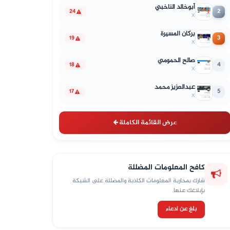
أبوخالد الناخبي
2
24
X
بركان المسيرة
3
19
X
صالح الحمومي
4
18
X
عبدالعزيز محمد
5
17
X
عرض القائمة الكاملة
كافح المعلومات المضللة
شارك بمحاربة المعلومات الكاذبة والمضللة على الشبكة
بإبلاغك عنها.
بلغ عن ادعاء