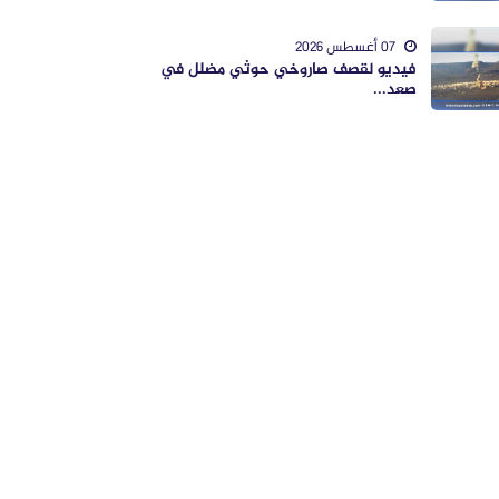
07 أغسطس 2026
فيديو لقصف صاروخي حوثي مضلل في
صعد...