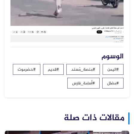
الوسوم
#اليمن
#منصة_مُسند
#قديم
#حضرموت
#مضلل
#أسامة_فارس
مقالات ذات صلة