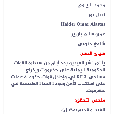
محمد الريامي
نبيل يور
Haider Omar Alattas
عمرو سالم باوزير
شامخ جنوبي
سياق النشر:
يأتي نشر الفيديو بعد أيام من سيطرة القوات
الحكومية اليمنية على حضرموت وإخراج
مسلحي الانتقالي، وإحلال قوات حكومية عملت
على استتباب الأمن وعودة الحياة الطبيعية في
حضرموت.
ملخص التحقق:
الفيديو قديم (مضلل).