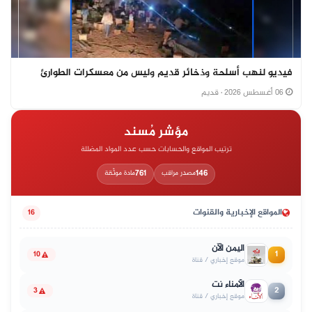
فيديو لنهب أسلحة وذخائر قديم وليس من معسكرات الطوارئ
06 أغسطس 2026
· قديم
مؤشر مُسند
ترتيب المواقع والحسابات حسب عدد المواد المضللة
761
146
مصدر مراقب
مادة موثّقة
المواقع الإخبارية والقنوات
16
اليمن الآن
1
10
موقع إخباري / قناة
الأمناء نت
2
3
موقع إخباري / قناة