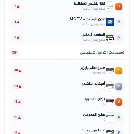
قناة بلقيس الفضائية
3
3
موقع إخباري / قناة
عدن المستقلة AIC TV
4
3
موقع إخباري / قناة
المشهد اليمني
5
2
موقع إخباري / قناة
حسابات التواصل الاجتماعي
130
عمرو سالم باوزير
1
36
Facebook
أبوخالد الناخبي
2
24
X
بركان المسيرة
3
19
X
صالح الحمومي
4
18
X
عبدالعزيز محمد
5
17