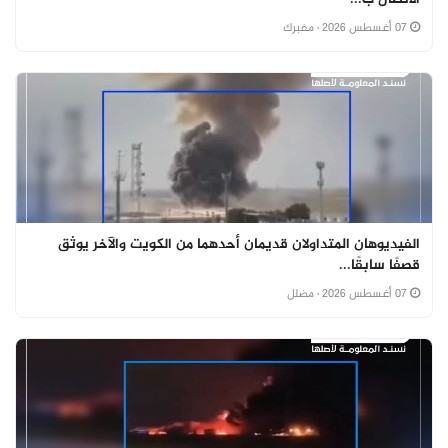
07 أغسطس 2026
· مفبرك
الفيديوهان المتداولان قديمان أحدهما من الكويت والآخر يوثق
قصفًا سابقًا...
07 أغسطس 2026
· مضلل