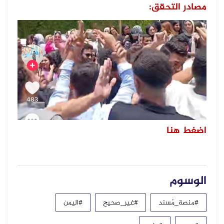
مصادر التحقق:
اضغط هنا
الوسوم
#منصة_مُسند
#غير_صحيح
#اليمن