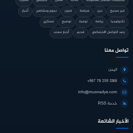
تحقيقات المصادر المفتوحة
كاذبة
مضلل
حقيقي
مفبرك
غير صحيح
دين
سياسة
فنون
نجوم ومشاهير
أخبار
تكنولوجيا
رياضة
توعية
توضيح
عسكري
رصد التواصل الاجتماعي
قديم
أخبار مسند
تواصل معنا
اليمن
+967 78 259 3366
info@musnadye.com
خدمة RSS
الأخبار الشائعة