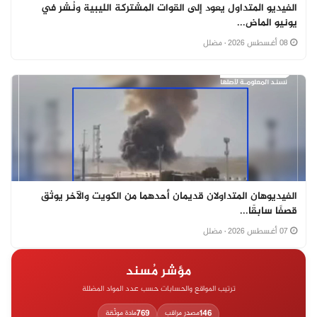
الفيديو المتداول يعود إلى القوات المشتركة الليبية ونُشر في
يونيو الماض...
08 أغسطس 2026
· مضلل
الفيديوهان المتداولان قديمان أحدهما من الكويت والآخر يوثق
قصفًا سابقًا...
07 أغسطس 2026
· مضلل
مؤشر مُسند
ترتيب المواقع والحسابات حسب عدد المواد المضللة
769
146
مصدر مراقب
مادة موثّقة