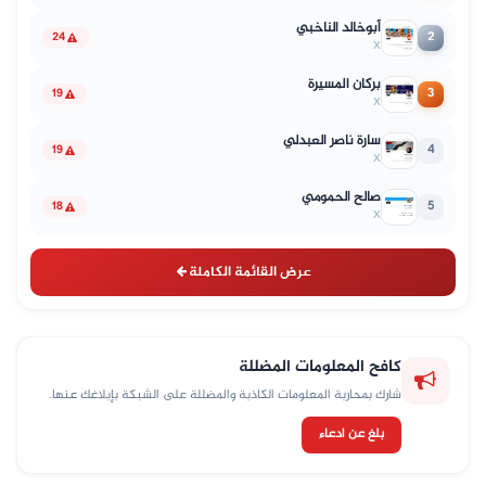
أبوخالد الناخبي
2
24
X
بركان المسيرة
3
19
X
سارة ناصر العبدلي
4
19
X
صالح الحمومي
5
18
X
عرض القائمة الكاملة
كافح المعلومات المضللة
شارك بمحاربة المعلومات الكاذبة والمضللة على الشبكة بإبلاغك عنها.
بلغ عن ادعاء