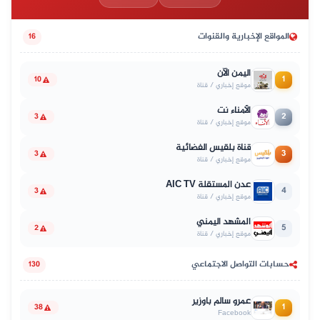
المواقع الإخبارية والقنوات
16
اليمن الآن
1
10
موقع إخباري / قناة
الأمناء نت
2
3
موقع إخباري / قناة
قناة بلقيس الفضائية
3
3
موقع إخباري / قناة
عدن المستقلة AIC TV
4
3
موقع إخباري / قناة
المشهد اليمني
5
2
موقع إخباري / قناة
حسابات التواصل الاجتماعي
130
عمرو سالم باوزير
1
38
Facebook