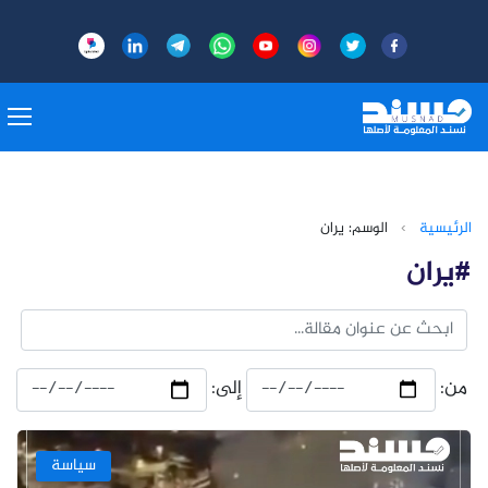
الرئيسية
›
الوسم: يران
#يران
من:
إلى:
سياسة