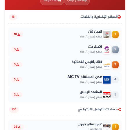
761
146
مصدر مراقب
مادة موثّقة
المواقع الإخبارية والقنوات
16
اليمن الآن
1
10
موقع إخباري / قناة
الأمناء نت
2
3
موقع إخباري / قناة
قناة بلقيس الفضائية
3
3
موقع إخباري / قناة
عدن المستقلة AIC TV
4
3
موقع إخباري / قناة
المشهد اليمني
5
2
موقع إخباري / قناة
حسابات التواصل الاجتماعي
130
عمرو سالم باوزير
1
36
Facebook