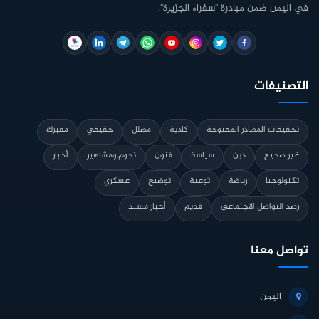
في اليمن ضمن مبادرة "سفراء الجزيرة".
التصنيفات
تحقيقات المصادر المفتوحة
كاذبة
مضلل
حقيقي
مفبرك
غير صحيح
دين
سياسة
فنون
نجوم ومشاهير
أخبار
تكنولوجيا
رياضة
توعية
توضيح
عسكري
رصد التواصل الاجتماعي
قديم
أخبار مسند
تواصل معنا
اليمن