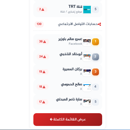
قناة TRT
5
2
موقع إخباري / قناة
حسابات التواصل الاجتماعي
130
عمرو سالم باوزير
1
36
Facebook
أبوخالد الناخبي
2
24
X
بركان المسيرة
3
19
X
صالح الحمومي
4
18
X
سارة ناصر العبدلي
5
17
X
عرض القائمة الكاملة