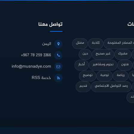
ات
تواصل معنا
المصادر المفتوحة
كاذبة
مضلل
اليمن
مفبرك
غير صحيح
دين
+967 78 259 3366
فنون
نجوم ومشاهير
أخبار
info@musnadye.com
ا
رياضة
توعية
توضيح
خدمة RSS
رصد التواصل الاجتماعي
قديم
ند