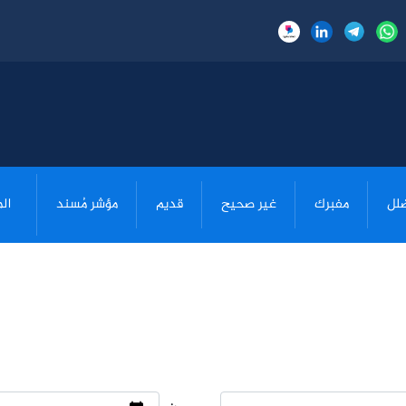
لل
مفبرك
غير صحيح
قديم
مؤشر مُسند
ال