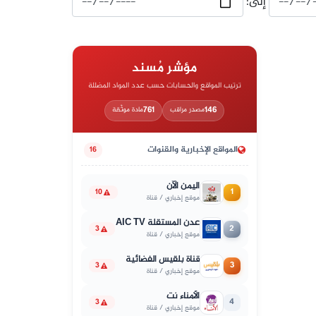
إلى:
مؤشر مُسند
ترتيب المواقع والحسابات حسب عدد المواد المضللة
761
146
مصدر مراقب
مادة موثّقة
المواقع الإخبارية والقنوات
16
اليمن الآن
1
10
موقع إخباري / قناة
عدن المستقلة AIC TV
2
3
موقع إخباري / قناة
قناة بلقيس الفضائية
3
3
موقع إخباري / قناة
الأمناء نت
4
3
موقع إخباري / قناة