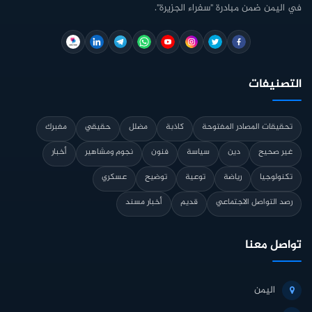
في اليمن ضمن مبادرة "سفراء الجزيرة".
التصنيفات
تحقيقات المصادر المفتوحة
كاذبة
مضلل
حقيقي
مفبرك
غير صحيح
دين
سياسة
فنون
نجوم ومشاهير
أخبار
تكنولوجيا
رياضة
توعية
توضيح
عسكري
رصد التواصل الاجتماعي
قديم
أخبار مسند
تواصل معنا
اليمن