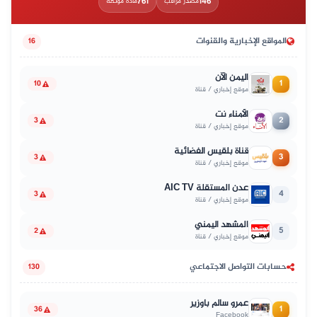
761
146
مصدر مراقب
مادة موثّقة
المواقع الإخبارية والقنوات
16
اليمن الآن
1
10
موقع إخباري / قناة
الأمناء نت
2
3
موقع إخباري / قناة
قناة بلقيس الفضائية
3
3
موقع إخباري / قناة
عدن المستقلة AIC TV
4
3
موقع إخباري / قناة
المشهد اليمني
5
2
موقع إخباري / قناة
حسابات التواصل الاجتماعي
130
عمرو سالم باوزير
1
36
Facebook