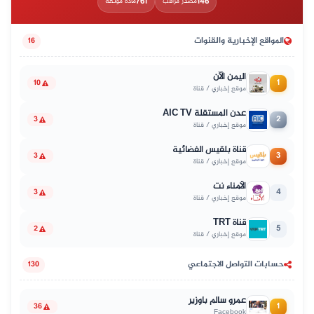
761
146
مصدر مراقب
مادة موثّقة
المواقع الإخبارية والقنوات
16
اليمن الآن
1
10
موقع إخباري / قناة
عدن المستقلة AIC TV
2
3
موقع إخباري / قناة
قناة بلقيس الفضائية
3
3
موقع إخباري / قناة
الأمناء نت
4
3
موقع إخباري / قناة
قناة TRT
5
2
موقع إخباري / قناة
حسابات التواصل الاجتماعي
130
عمرو سالم باوزير
1
36
Facebook