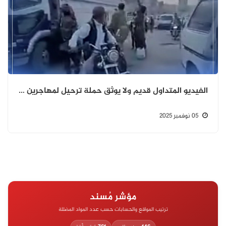
الفيديو المتداول قديم ولا يوثق حملة ترحيل لمهاجرين افارقة من الضالع
05 نوفمبر 2025
مؤشر مُسند
ترتيب المواقع والحسابات حسب عدد المواد المضللة