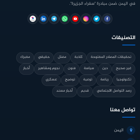
في اليمن ضمن مبادرة "سفراء الجزيرة".
التصنيفات
تحقيقات المصادر المفتوحة
كاذبة
مضلل
حقيقي
مفبرك
غير صحيح
دين
سياسة
فنون
نجوم ومشاهير
أخبار
تكنولوجيا
رياضة
توعية
توضيح
عسكري
رصد التواصل الاجتماعي
قديم
أخبار مسند
تواصل معنا
اليمن