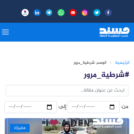
الرئيسية
›
الوسم: شرطية_مرور
#شرطية_مرور
من:
إلى:
مفبرك