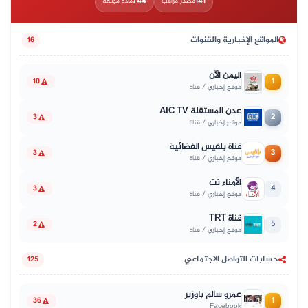
744
141
مصدر مراقب
مادة موثّقة
المواقع الإخبارية والقنوات
16
اليمن الآن
1
10
موقع إخباري / قناة
عدن المستقلة AIC TV
2
3
موقع إخباري / قناة
قناة بلقيس الفضائية
3
3
موقع إخباري / قناة
الأمناء نت
4
3
موقع إخباري / قناة
قناة TRT
5
2
موقع إخباري / قناة
حسابات التواصل الاجتماعي
125
عمرو سالم باوزير
1
36
Facebook