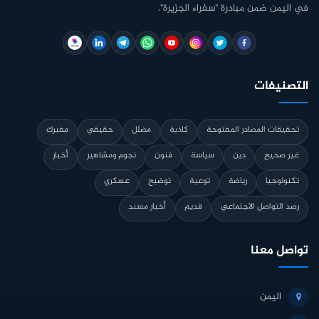
في اليمن ضمن مبادرة "سفراء الجزيرة".
التصنيفات
تحقيقات المصادر المفتوحة
كاذبة
مضلل
حقيقي
مفبرك
غير صحيح
دين
سياسة
فنون
نجوم ومشاهير
أخبار
تكنولوجيا
رياضة
توعية
توضيح
عسكري
رصد التواصل الاجتماعي
قديم
أخبار مسند
تواصل معنا
اليمن