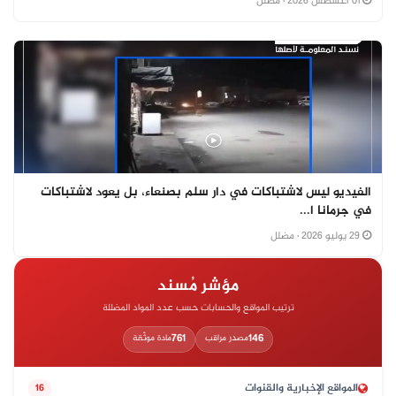
01 أغسطس 2026
· مضلل
الفيديو ليس لاشتباكات في دار سلم بصنعاء، بل يعود لاشتباكات
في جرمانا ا...
29 يوليو 2026
· مضلل
مؤشر مُسند
ترتيب المواقع والحسابات حسب عدد المواد المضللة
761
146
مصدر مراقب
مادة موثّقة
المواقع الإخبارية والقنوات
16