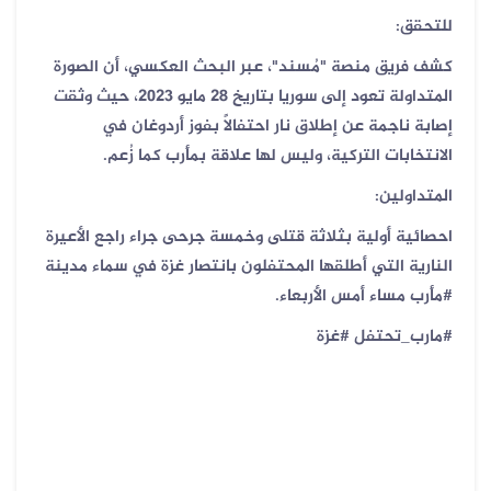
للتحقق:
كشف فريق منصة "مُسند"، عبر البحث العكسي، أن الصورة
المتداولة تعود إلى سوريا بتاريخ 28 مايو 2023، حيث وثقت
إصابة ناجمة عن إطلاق نار احتفالاً بفوز أردوغان في
الانتخابات التركية، وليس لها علاقة بمأرب كما زُعم.
المتداولين:
احصائية أولية بثلاثة قتلى وخمسة جرحى جراء راجع الأعيرة
النارية التي أطلقها المحتفلون بانتصار غزة في سماء مدينة