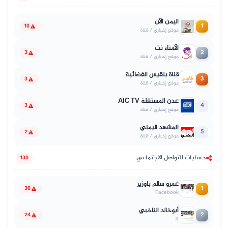
اليمن الآن
1
10
موقع إخباري / قناة
الأمناء نت
2
3
موقع إخباري / قناة
قناة بلقيس الفضائية
3
3
موقع إخباري / قناة
عدن المستقلة AIC TV
4
3
موقع إخباري / قناة
المشهد اليمني
5
2
موقع إخباري / قناة
حسابات التواصل الاجتماعي
130
عمرو سالم باوزير
1
36
Facebook
أبوخالد الناخبي
2
24
X