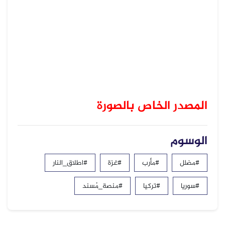
المصدر الخاص بالصورة
الوسوم
#مضلل
#مأرب
#غزة
#اطلاق_النار
#سوريا
#تركيا
#منصة_مُسند