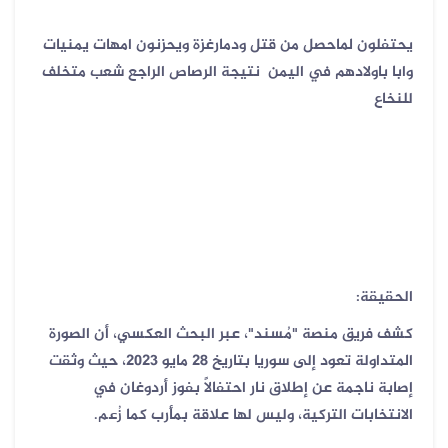
يحتفلون لماحصل من قتل ودمارغزة ويحزنون امهات يمنيات
وابا باولادهم في اليمن نتيجة الرصاص الراجع شعب متخلف
للنخاع
الحقيقة:
كشف فريق منصة "مُسند"، عبر البحث العكسي، أن الصورة
المتداولة تعود إلى سوريا بتاريخ 28 مايو 2023، حيث وثقت
إصابة ناجمة عن إطلاق نار احتفالاً بفوز أردوغان في
الانتخابات التركية، وليس لها علاقة بمأرب كما
زُعم.