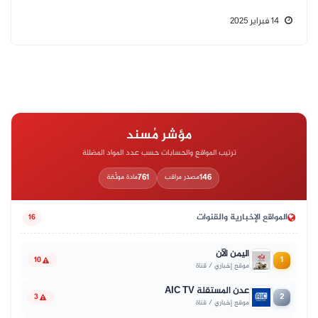
14 فبراير 2025
مؤشر مُسند
ترتيب المواقع والحسابات حسب عدد المواد المضللة
761
146
مصدر مراقب
مادة موثّقة
المواقع الإخبارية والقنوات
16
اليمن الآن
1
10
موقع إخباري / قناة
عدن المستقلة AIC TV
2
3
موقع إخباري / قناة