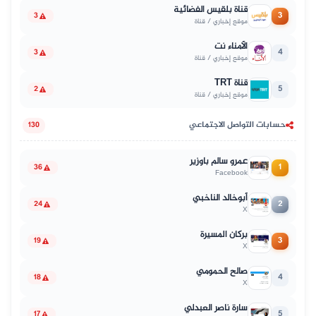
قناة بلقيس الفضائية
3
3
موقع إخباري / قناة
الأمناء نت
4
3
موقع إخباري / قناة
قناة TRT
5
2
موقع إخباري / قناة
حسابات التواصل الاجتماعي
130
عمرو سالم باوزير
1
36
Facebook
أبوخالد الناخبي
2
24
X
بركان المسيرة
3
19
X
صالح الحمومي
4
18
X
سارة ناصر العبدلي
5
17