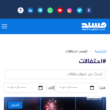
الرئيسية
›
الوسم: احتفالات
#احتفالات
من:
إلى:
قديم