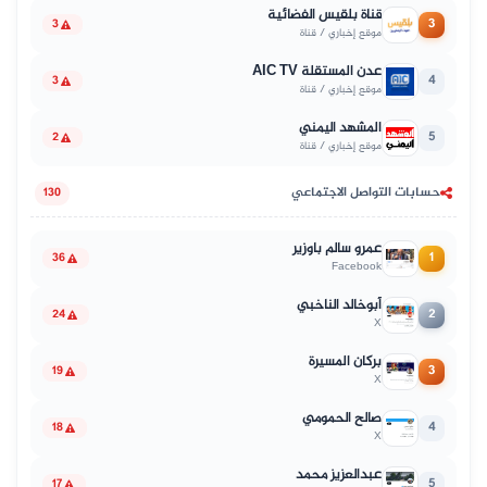
قناة بلقيس الفضائية
3
3
موقع إخباري / قناة
عدن المستقلة AIC TV
4
3
موقع إخباري / قناة
المشهد اليمني
5
2
موقع إخباري / قناة
حسابات التواصل الاجتماعي
130
عمرو سالم باوزير
1
36
Facebook
أبوخالد الناخبي
2
24
X
بركان المسيرة
3
19
X
صالح الحمومي
4
18
X
عبدالعزيز محمد
5
17