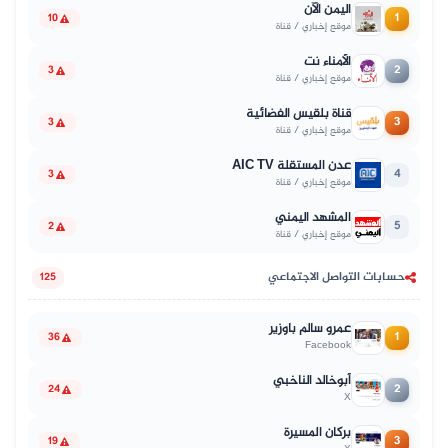
اليمن الآن
1
10
موقع إخباري / قناة
الأمناء نت
2
3
موقع إخباري / قناة
قناة بلقيس الفضائية
3
3
موقع إخباري / قناة
عدن المستقلة AIC TV
4
3
موقع إخباري / قناة
المشهد اليمني
5
2
موقع إخباري / قناة
حسابات التواصل الاجتماعي
125
عمرو سالم باوزير
1
36
Facebook
أبوخالد الناخبي
2
24
X
بركان المسيرة
3
19