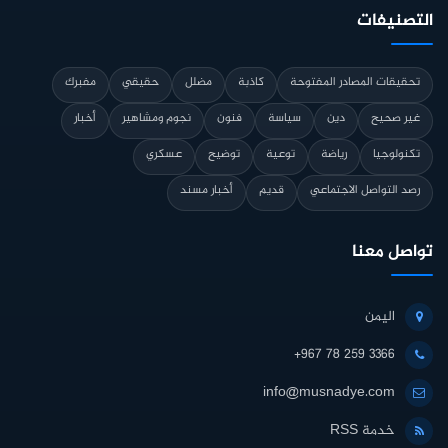
التصنيفات
تحقيقات المصادر المفتوحة
كاذبة
مضلل
حقيقي
مفبرك
غير صحيح
دين
سياسة
فنون
نجوم ومشاهير
أخبار
تكنولوجيا
رياضة
توعية
توضيح
عسكري
رصد التواصل الاجتماعي
قديم
أخبار مسند
تواصل معنا
اليمن
+967 78 259 3366
info@musnadye.com
خدمة RSS