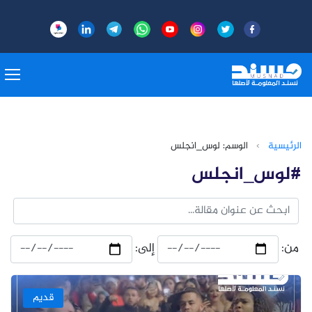
الرئيسية
›
الوسم: لوس_انجلس
#لوس_انجلس
من:
إلى:
قديم