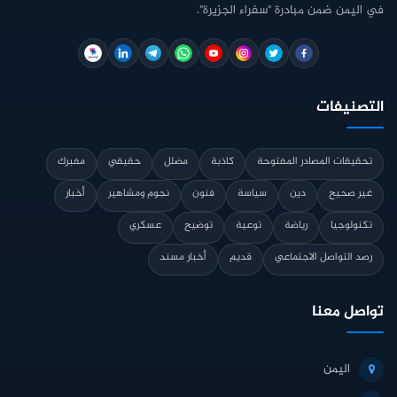
في اليمن ضمن مبادرة "سفراء الجزيرة".
التصنيفات
تحقيقات المصادر المفتوحة
كاذبة
مضلل
حقيقي
مفبرك
غير صحيح
دين
سياسة
فنون
نجوم ومشاهير
أخبار
تكنولوجيا
رياضة
توعية
توضيح
عسكري
رصد التواصل الاجتماعي
قديم
أخبار مسند
تواصل معنا
اليمن