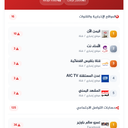
748
141
مصدر مراقب
مادة موثّقة
المواقع الإخبارية والقنوات
16
اليمن الآن
1
10
موقع إخباري / قناة
الأمناء نت
2
3
موقع إخباري / قناة
قناة بلقيس الفضائية
3
3
موقع إخباري / قناة
عدن المستقلة AIC TV
4
3
موقع إخباري / قناة
المشهد اليمني
5
2
موقع إخباري / قناة
حسابات التواصل الاجتماعي
125
عمرو سالم باوزير
1
36
Facebook