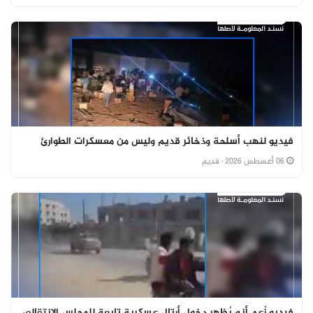
فيديو لنهب أسلحة وذخائر قديم وليس من معسكرات الطوارئ
06 أغسطس 2026
· قديم
فيديو زُعم أنه يُظهر دخول أرتال عسكرية تابعة للمجلس الانتقالي