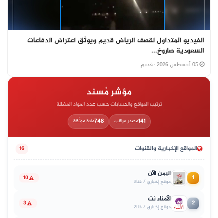
الفيديو المتداول لقصف الرياض قديم ويوثق اعتراض الدفاعات
السعودية صاروخ...
05 أغسطس 2026
· قديم
مؤشر مُسند
ترتيب المواقع والحسابات حسب عدد المواد المضللة
748
141
مصدر مراقب
مادة موثّقة
المواقع الإخبارية والقنوات
16
اليمن الآن
1
10
موقع إخباري / قناة
الأمناء نت
2
3
موقع إخباري / قناة