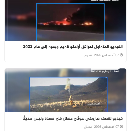
الفيديو المتداول لحرائق أرامكو قديم ويعود إلى عام 2022
07 أغسطس 2026
· قديم
فيديو لقصف صاروخي حوثي مضلل في صعدة وليس حديثًا
07 أغسطس 2026
· مضلل