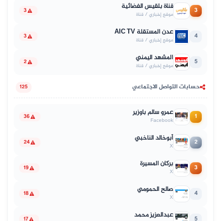
قناة بلقيس الفضائية
3
3
موقع إخباري / قناة
عدن المستقلة AIC TV
4
3
موقع إخباري / قناة
المشهد اليمني
5
2
موقع إخباري / قناة
حسابات التواصل الاجتماعي
125
عمرو سالم باوزير
1
36
Facebook
أبوخالد الناخبي
2
24
X
بركان المسيرة
3
19
X
صالح الحمومي
4
18
X
عبدالعزيز محمد
5
17