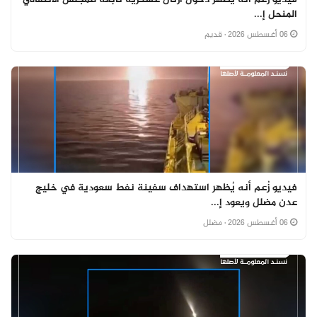
المنحل إ...
06 أغسطس 2026
· قديم
فيديو زُعم أنه يُظهر استهداف سفينة نفط سعودية في خليج
عدن مضلل ويعود إ...
06 أغسطس 2026
· مضلل