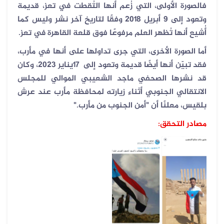
فالصورة الأولى، التي زُعم أنها التُقطت في تعز، قديمة
وتعود إلى 9
أبريل 2018 وفقًا لتاريخ آخر نشر وليس كما
أُشيع أنها تُظهر العلم مرفوعًا فوق قلعة القاهرة في تعز
.
أما الصورة الأخرى، التي جرى تداولها على أنها في مأرب،
فقد تبيّن أنها أيضًا قديمة وتعود إلى
17
يناير 2023، وكان
قد نشرها الصحفي ماجد الشعيبي الموالي للمجلس
الانتقالي الجنوبي أثناء زيارته لمحافظة مأرب عند عرش
بلقيس، معلنًا أن "أمن الجنوب من مأرب
".
مصادر التحقق: