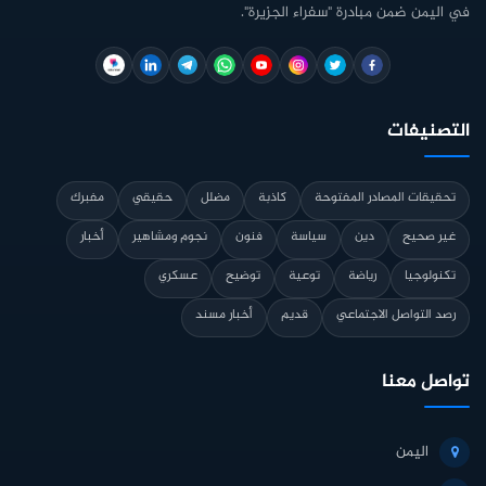
في اليمن ضمن مبادرة "سفراء الجزيرة".
التصنيفات
تحقيقات المصادر المفتوحة
كاذبة
مضلل
حقيقي
مفبرك
غير صحيح
دين
سياسة
فنون
نجوم ومشاهير
أخبار
تكنولوجيا
رياضة
توعية
توضيح
عسكري
رصد التواصل الاجتماعي
قديم
أخبار مسند
تواصل معنا
اليمن