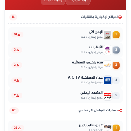
748
141
مصدر مراقب
مادة موثّقة
المواقع الإخبارية والقنوات
16
اليمن الآن
1
10
موقع إخباري / قناة
الأمناء نت
2
3
موقع إخباري / قناة
قناة بلقيس الفضائية
3
3
موقع إخباري / قناة
عدن المستقلة AIC TV
4
3
موقع إخباري / قناة
المشهد اليمني
5
2
موقع إخباري / قناة
حسابات التواصل الاجتماعي
125
عمرو سالم باوزير
1
36
Facebook